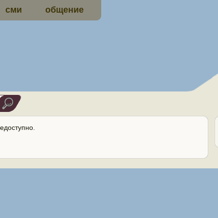
сми
общение
едоступно.