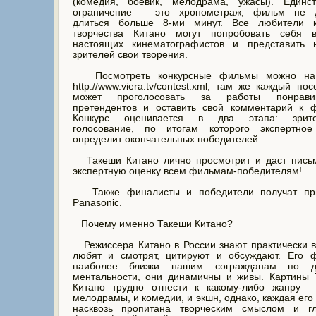
(комедия, боевик, мелодрама, ужасы). Единст
ограничение – это хронометраж, фильм не 
длиться больше 8-ми минут. Все любители 
творчества Китано могут попробовать себя 
настоящих кинематографистов и представить 
зрителей свои творения.
Посмотреть конкурсные фильмы можно на
http://www.viera.tv/contest.xml, там же каждый пос
может проголосовать за работы понрави
претендентов и оставить свой комментарий к ф
Конкурс оценивается в два этапа: зрите
голосование, по итогам которого экспертно
определит окончательных победителей.
Такеши Китано лично просмотрит и даст пись
экспертную оценку всем фильмам-победителям!
Также финалисты и победители получат пр
Panasonic.
Почему именно Такеши Китано?
Режиссера Китано в России знают практически в
любят и смотрят, цитируют и обсуждают. Его 
наиболее близки нашим согражданам по 
ментальности, они динамичны и живы. Картины 
Китано трудно отнести к какому-либо жанру –
мелодрамы, и комедии, и экшн, однако, каждая его
насквозь пропитана творческим смыслом и гл