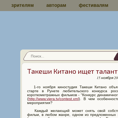
зрителям
авторам
фестивалям
Такеши Китано ищет талант
15 ноября 20
1-го ноября киностудия Такеши Китано объя
старте в Рунете любительского конкурса росс
короткометражных фильмов - “Конкурс динамичног
(
http://www.viera.tv/contest.xml
). В чем особенност
мероприятия?
Каждый желающий может снять свой собст
фильм, в любом жанре, одном из предложенных 