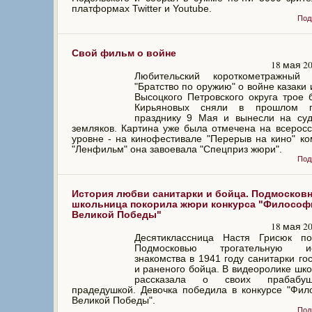
платформах Twitter и Youtube.
Под
Свой фильм о войне
18 мая 2
Любительский короткометражный
"Братство по оружию" о войне казаки 
Высоцкого Петровского округа трое 
Кирьяновых сняли в прошлом 
празднику 9 Мая и вынесли на суд
земляков. Картина уже была отмечена на всерос
уровне - на кинофестивале "Перерыв на кино" к
"Ленфильм" она завоевала "Спецприз жюри".
Под
История любви санитарки и бойца. Подмосков
школьница покорила жюри конкурса "Философ
Великой Победы"
18 мая 2
Десятиклассница Настя Грисюк по
Подмосковью трогательную ис
знакомства в 1941 году санитарки го
и раненого бойца. В видеоролике шк
рассказала о своих прабабу
прадедушкой. Девочка победила в конкурсе "Фи
Великой Победы".
Под