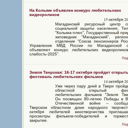
На Колыме объявлен конкурс любительских
видеороликов
15 октября 2
Магаданский ресурсный центр с
социальной защиты населения, Тел
"Колыма-плюс", Государственный пр
заповедник "Магаданский", регион
отделение "Союза пенсионеров Рос
Управление МВД России по Магаданской о
объявляют конкурс любительских видеоролико
слабость-2025".
Под
Земля Тверская: 16-17 октября пройдет открыт
фестиваль любительских фильмов
14 октября 2
Уже через пару дней в Твери пройд
областной открытый фест
любительских фильмов "Земля Твер
Он посвящен 80-летию Победы в В
Отечественной войне – сообщ
Тверском областном доме народного творчест
октября любителей кинотворчества приглаш
просмотры фильмов-победителей и торжест
закрытие.
Под