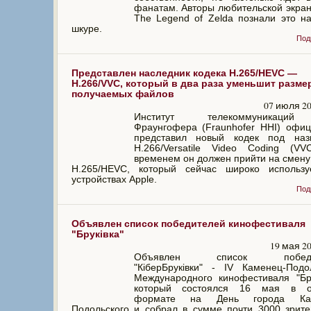
фанатам. Авторы любительской экра
The Legend of Zelda познали это н
шкуре.
Под
Представлен наследник кодека H.265/HEVC —
H.266/VVC, который в два раза уменьшит разме
получаемых файлов
07 июля 20
Институт телекоммуникаци
Фраунгофера (Fraunhofer HHI) офи
представил новый кодек под наз
H.266/Versatile Video Coding (VV
временем он должен прийти на смену
H.265/HEVC, который сейчас широко использу
устройствах Apple.
Под
Объявлен список победителей кинофестиваля
"Бруківка"
19 мая 2
Объявлен список победи
"КіберБруківки" - IV Каменец-Подо
Международного кинофестиваля "Бру
который состоялся 16 мая в о
формате на День города Кам
Подольского и собрал в сумме почти 3000 зрит