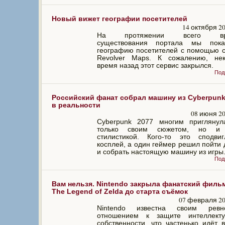
Новый вижет географии посетителей
14 октября 2
На протяжении всего вр
существования портала мы пока
географию посетителей с помощью 
Revolver Maps. К сожалению, нек
время назад этот сервис закрылся.
Под
Российский фанат собрал машину из Cyberpunk
в реальности
08 июня 20
Cyberpunk 2077 многим приглянул
только своим сюжетом, но и 
стилистикой. Кого-то это сподви
косплей, а один геймер решил пойти
и собрать настоящую машину из игры
Под
Вам нельзя. Nintendo закрыла фанатский филь
The Legend of Zelda до старта съёмок
07 февраля 20
Nintendo известна своим ревн
отношением к защите интеллекту
собственности, что частенько идёт 