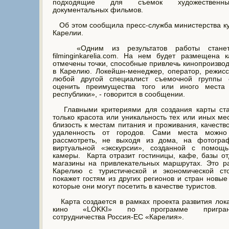
подходящие для съемок художествен
документальных фильмов.
Об этом сообщила пресс-служба министерства к
Карелии.
«Одним из результатов работы станет
filminginkarelia.com. На нем будет размещена 
отмечены точки, способные привлечь кинопроизво
в Карелию. Локейшн-менеджер, оператор, режис
любой другой специалист съемочной группы 
оценить преимущества того или иного места
республики», - говорится в сообщении.
Главными критериями для создания карты ста
только красота или уникальность тех или иных мес
близость к местам питания и проживания, качество
удаленность от городов. Сами места можно
рассмотреть, не выходя из дома, на фотогра
виртуальной «экскурсии», созданной с помощ
камеры. Карта отразит гостиницы, кафе, базы о
магазины на привлекательных маршрутах. Это р
Карелию с туристической и экономической ст
покажет гостям из других регионов и стран новые
которые они могут посетить в качестве туристов.
Карта создается в рамках проекта развития лок
кино «LOKKI» по программе приграни
сотрудничества Россия-ЕС «Карелия».