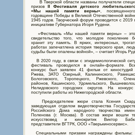
В Тверской области названы получатели специ
призов
II Фестиваля детского любительског
«Мы нашей памяти верны»
, посвященног
годовщине Победы в Великой Отечественной войн
1945 годов. Творческий форум проводится с 2019 
инициативе Губернатора Игоря Рудени.
«Фестиваль «Мы нашей памяти верны» – это
свидетельство того, что молодое поколение б
хранит эту память. В ярких, интересных, трога
работах запечатлена история тверского края, люд
судьбы были опалены войной», – считает Игорь Руд
В 2020 году, в связи с эпидемиологической сит
фестиваль проводился в онлайн-формате. Вс
конкурс был заявлен 41 фильм от киностудий 
Ржева, ЗАТО Озерный, Калининского, Рамешков
Бологовского, Торопецкого, Ржевского, Олени
районов, Кашинского, Удомельского, Вышневоло
Нелидовского городских округов. На конкурс
поступили работы из Нижегородской области.
Председателем жюри стала Ксения Скард
заведующая отделом видеотворчества Государст
Российского Дома народного творчества имен
Поленова (г. Москва). В состав жюри вошли тв
искусствовед и кинокритик Виктор Бабко
представители ВГТРК, ООО «Тверькиносервис».
Специальными призами награждены фильмы: 