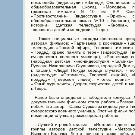
поколений» (видеостудия «Взгляд», Оленинская 
общеобразовательная школа), «Молодежь п
(ржевская гимназия №10 им. В.А. Смирн
«Противостояние» (видеостудия «Орион», с
общеобразовательная школа №10 г. Бологое), «
истории» (детская телестудия «Кнопка», 
творчества детей и молодежи г. Тверь).
Также специальные награды фестиваля прис
авторам фильмов: «Партизанка с косичками» (ш
телестудия «Прямой эфир», Тверская гимназия
«Прадед, храню память о тебе» (видеостудия Тв
суворовского военного училища), «Ржевскому с
(народная детская кино-видеостудия «Калинка»
Руслана Николаевича Ступникова, городской Дом к
г. Кашин), «Люди! Покуда сердца стучатся, - п
(видеостудия «Оптимист», Тверской лицей»), «
прадеду» (Тверской лицей), «Голос войны» (
«Юный журналист», Дворец творчества детей и м
г. Тверь.
Ранее были определены победители конкурса. 
документальным фильмом стала работа «Возвра
небо». Его автор – Савва Сурков из видеостудии Тв
суворовского военного училища. Этот же фильм по
номинации «Лучшая режиссерская работа».
Лучший игровой фильм – «История одного ки
группы авторов детской телестудии «Метрон
Вышнего Волочка. Лента признана также победи