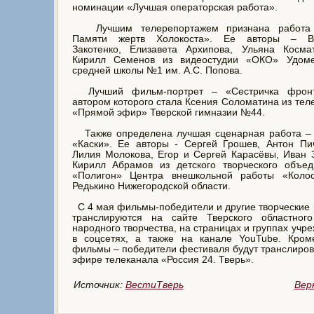
номинации «Лучшая операторская работа».
Лучшим телерепортажем признана работа
Памяти жертв Холокоста». Ее авторы – В
Закотенко, Елизавета Архипова, Ульяна Косма
Кирилл Семенов из видеостудии «ОКО» Удоме
средней школы №1 им. А.С. Попова.
Лучший фильм-портрет – «Сестричка фронт
автором которого стала Ксения Соломатина из тел
«Прямой эфир» Тверской гимназии №44.
Также определена лучшая сценарная работа –
«Каски». Ее авторы - Сергей Грошев, Антон Пи
Лилия Молокова, Егор и Сергей Карасёвы, Иван 
Кирилл Абрамов из детского творческого объед
«Полигон» Центра внешкольной работы «Колос
Редькино Нижегородской области.
С 4 мая фильмы-победители и другие творческие
транслируются на сайте Тверского областног
народного творчества, на страницах и группах учр
в соцсетях, а также на канале YouTube. Кроме
фильмы – победители фестиваля будут транслиров
эфире телеканала «Россия 24. Тверь».
Источник:
ВестиТверь
Вер