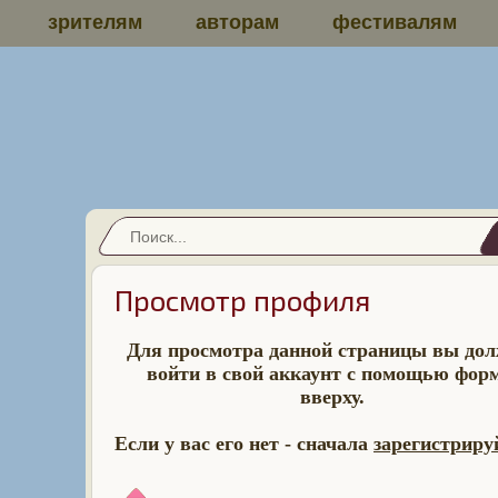
зрителям
авторам
фестивалям
Просмотр профиля
Для просмотра данной страницы вы до
войти в свой аккаунт с помощью фор
вверху.
Если у вас его нет - сначала
зарегистриру