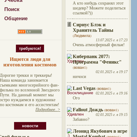
Учебка
А кто нибудь сохранял этот
шедевр? Можете поделиться
Поиск
ссылкой?))
Общение
Сириус Блэк и
Хранитель Тайны
(Людмила)
13.07.2025 г. в 17:23
Очень атмосферный фильм!
требуются!
Киберпанк 2077:
Ищются люди для
Программа "Феникс"
изготовления костюмов
(вован1)
02.01.2025 г. в 19:17
Дорогие трекки и треккеры!
ничоси
Наша команда занимается
съемками многосерийного фан-
Last Vegas
(вован1)
фильма по вселенной Звездного
02.01.2025 г. в 19:16
Пути. На данный момент мы
Ого
остро нуждаемся в художнике
по костюмам и его ассистентам!
Fallout Дождь
(вован1)
Подробнее..>
02.01.2025 г. в 19:15
Забавно?
новости
Леонид Якубович в игре
Mortal Kombat
Свой фильм о
(вован1)