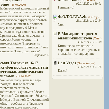
02.01.2025 г. в 19:01
войне
(18.05.2020)
Гениально!
Любительский короткометражный
фильм "Братство по оружию" о
войне казаки из села Высоцкого
Ф.О.Т.О.Г.Р.А.Ф.
(Lol big)
Петровского округа трое братьев
26.11.2024 г. в 22:34
Кирьяновых сняли в прошлом
Спс
году к празднику 9 Мая и
вынесли на суд своих земляков.
В Магадане откроется
Картина уже была отмечена на
онлайн-киношкола
(Олег)
всероссийском уровне - на
14.06.2024 г. в 01:38
кинофестивале "Перерыв на
Киношкола это конечно
кино" компании "Ленфильм" она
хорошо. А еще если учиться
завоевала "Спецприз жюри".
в онлайн - то еще лучше
Подробнее..>
Земля Тверская: 16-17
Last Vegas
(Goras Waspas)
октября пройдет открытый
14.06.2024 г. в 01:26
Класс!
фестиваль любительских
фильмов
(14.10.2025)
Уже через пару дней в Твери
пройдет 58-й областной
открытый фестиваль
любительских фильмов "Земля
Тверская". Он посвящен 80-летию
Победы в Великой Отечественной
войне – сообщают в Тверском
областном доме народного