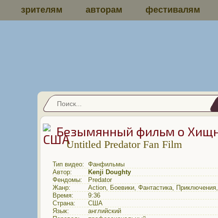
зрителям
авторам
фестивалям
Безымянный фильм о Хищ
Untitled Predator Fan Film
Тип видео:
Фанфильмы
Автор:
Kenji Doughty
Фендомы:
Predator
Жанр:
Action
,
Боевики
,
Фантастика
,
Приключения
Время:
9:36
Страна:
США
Язык:
английский