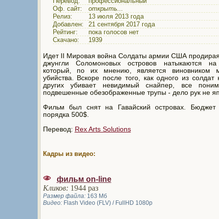
Перевод:
профессиональный
Оф. сайт:
открыть...
Релиз:
13 июля 2013 года
Добавлен:
21 сентября 2017 года
Рейтинг:
пока голосов нет
Скачано:
1939
Идет II Мировая война Солдаты армии США продирая
джунгли Соломоновых островов натыкаются на
который, по их мнению, является виновником м
убийства. Вскоре после того, как одного из солдат 
других убивает невидимый снайпер, все поним
подвешенные обезображенные трупы - дело рук не я
Фильм был снят на Гавайский островах. Бюджет 
порядка 500$.
Перевод:
Rex Arts Solutions
Кадры из видео:
фильм on-line
Кликов:
1944 раз
Размер файла:
163 Мб
Видео:
Flash Video (FLV) / FullHD 1080p