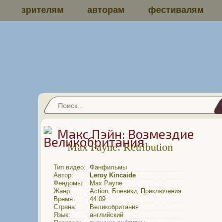
зрителям
авторам
фестивалям
Макс Пэйн: Возмездие
Max Payne: Retribution
Тип видео:
Фанфильмы
Автор:
Leroy Kincaide
Фендомы:
Max Payne
Жанр:
Action
,
Боевики
,
Приключения
Время:
44:09
Страна:
Великобритания
Язык:
английский