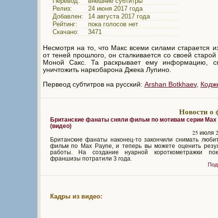
Перевод:
внешние субтитры
Релиз:
24 июня 2017 года
Добавлен:
14 августа 2017 года
Рейтинг:
пока голосов нет
Скачано:
3471
Несмотря на то, что Макс всеми силами старается и
от теней прошлого, он сталкивается со своей старой
Моной Сакс. Та раскрывает ему информацию, с
уничтожить наркобарона Джека Лупино.
Первеод субтитров на русский:
Arshan Botkhaev
,
Кодж
Новости о 
Британские фанаты сняли фильм по мотивам серии Max
(видео)
25 июля 2
Британские фанаты наконец-то закончили снимать любит
фильм по Max Payne, и теперь вы можете оценить резул
работы. На создание нуарной короткометражки пок
франшизы потратили 3 года.
Под
Кадры из видео: