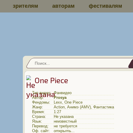
зрителям
авторам
фестивалям
One Piece
Тип видео:
Фанвидео
Автор:
Prosya
Фендомы:
Lexx
,
One Piece
Жанр:
Action
,
Анимэ (AMV)
,
Фантастика
Время:
1:27
Страна:
Не указана
Язык:
неизвестный
Перевод:
не требуется
Оф. сайт:
открыть...