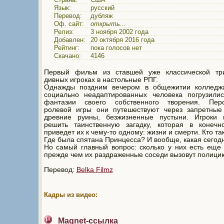
Язык:
русский
Перевод:
дубляж
Оф. сайт:
открыть...
Релиз:
3 ноября 2002 года
Добавлен:
20 октября 2016 года
Рейтинг:
пока голосов нет
Скачано:
4146
Первый фильм из ставшей уже классической тр
дивных игроках в настольные РПГ.
Однажды поздним вечером в общежитии колледж
социально неадаптированных человека погрузили
фантазии своего собственного творения. Пер
ролевой игры они путешествуют через запретные 
древние руины, безжизненные пустыни. Игроки 
решить таинственную загадку, которая в конечн
приведет их к чему-то одному: жизни и смерти. Кто та
Где была спятана Принцесса? И вообще, какая сегод
Но самый главный вопрос: сколько у них есть еще
прежде чем их раздраженные соседи вызовут полици
Перевод:
Belka Filmz
Кадры из видео:
Magnet-ссылка