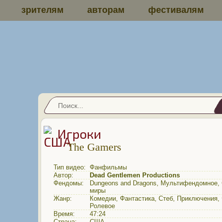
зрителям
авторам
фестивалям
Игроки
The Gamers
Тип видео:
Фанфильмы
Автор:
Dead Gentlemen Productions
Фендомы:
Dungeons and Dragons
,
Мультифендомное
,
миры
Жанр:
Комедии
,
Фантастика
,
Стеб
,
Приключения
,
Ролевое
Время:
47:24
Страна:
США