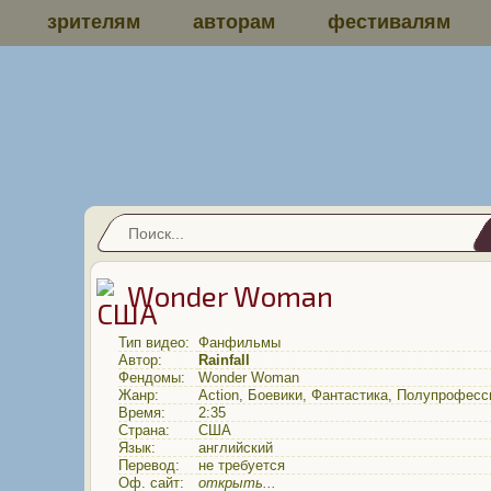
зрителям
авторам
фестивалям
Wonder Woman
Тип видео:
Фанфильмы
Автор:
Rainfall
Фендомы:
Wonder Woman
Жанр:
Action
,
Боевики
,
Фантастика
,
Полупрофесс
Время:
2:35
Страна:
США
Язык:
английский
Перевод:
не требуется
Оф. сайт:
открыть...