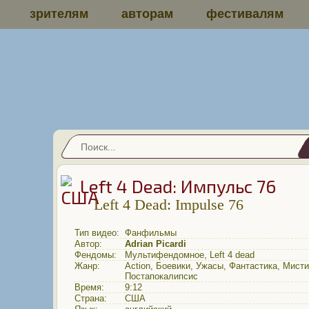
зрителям
авторам
фестивалям
Left 4 Dead: Импульс 76
Left 4 Dead: Impulse 76
Тип видео:
Фанфильмы
Автор:
Adrian Picardi
Фендомы:
Мультифендомное
,
Left 4 dead
Жанр:
Action
,
Боевики
,
Ужасы
,
Фантастика
,
Мисти
Постапокалипсис
Время:
9:12
Страна:
США