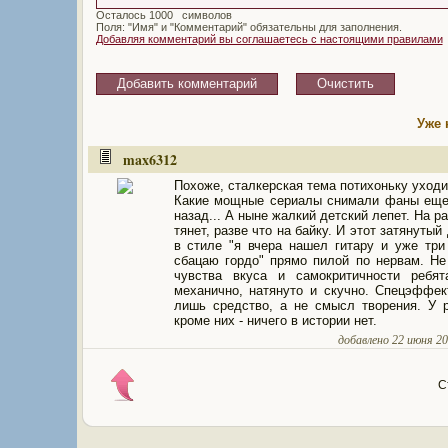
Осталось
символов
Поля: "Имя" и "Комментарий" обязательны для заполнения.
Добавляя комментарий вы соглашаетесь с настоящими правилами
Уже 
max6312
Похоже, сталкерская тема потихоньку уходит
Какие мощные сериалы снимали фаны еще
назад... А ныне жалкий детский лепет. На р
тянет, разве что на байку. И этот затянуты
в стиле "я вчера нашел гитару и уже три
сбацаю гордо" прямо пилой по нервам. Не
чувства вкуса и самокритичности ребят
механично, натянуто и скучно. Спецэффек
лишь средство, а не смысл творения. У 
кроме них - ничего в истории нет.
добавлено 22 июня 201
С