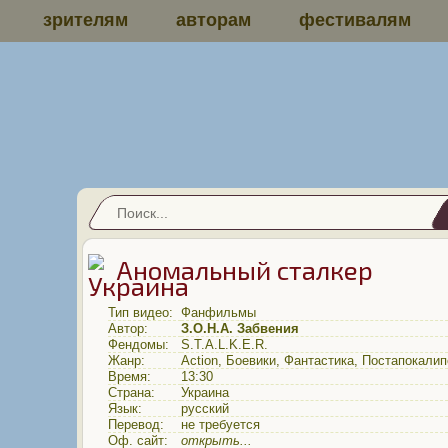
зрителям
авторам
фестивалям
Аномальный сталкер
Тип видео:
Фанфильмы
Автор:
З.О.Н.А. Забвения
Фендомы:
S.T.A.L.K.E.R.
Жанр:
Action
,
Боевики
,
Фантастика
,
Постапокалип
Время:
13:30
Страна:
Украина
Язык:
русский
Перевод:
не требуется
Оф. сайт:
открыть...