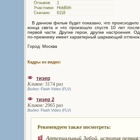
Отзывов:
1
Участники:
HobBith
Скачано:
6118
В данном фильм будет показано, что происходило
конца света и что произошло спустя 10 лет посл
первой части. Другие герои, другие настроения. Од
по-прежнему имеет характерный шаркающий оттенок..
Город: Москва
Кадры из видео:
тизер
Кликов:
3174 раз
Видео:
Flash Video (FLV)
тизер 2
Кликов:
2965 раз
Видео:
Flash Video (FLV)
Рекомендуем также посмотреть:
Артериальный Забой, история первая: