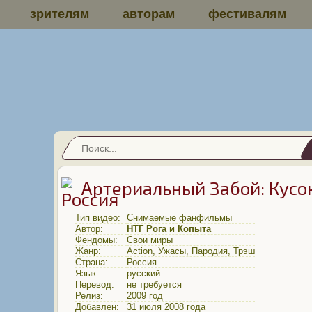
зрителям
авторам
фестивалям
Артериальный Забой: Кусо
Тип видео:
Снимаемые фанфильмы
Автор:
НТГ Рога и Копыта
Фендомы:
Свои миры
Жанр:
Action
,
Ужасы
,
Пародия
,
Трэш
Страна:
Россия
Язык:
русский
Перевод:
не требуется
Релиз:
2009 год
Добавлен:
31 июля 2008 года