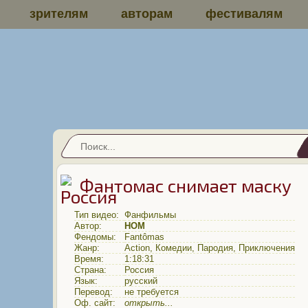
зрителям
авторам
фестивалям
Фантомас снимает маску
Тип видео:
Фанфильмы
Автор:
НОМ
Фендомы:
Fantômas
Жанр:
Action
,
Комедии
,
Пародия
,
Приключения
Время:
1:18:31
Страна:
Россия
Язык:
русский
Перевод:
не требуется
Оф. сайт:
открыть...