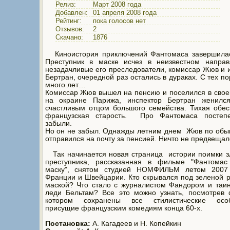
Релиз:
Март 2008 года
Добавлен:
01 апреля 2008 года
Рейтинг:
пока голосов нет
Отзывов:
2
Скачано:
1876
Киноистория приключений Фантомаса завершилас
Преступник в маске исчез в неизвестном направ
незадачливые его преследователи, комиссар Жюв и 
Бертран, очередной раз остались в дураках. С тех п
много лет…
Комиссар Жюв вышел на пенсию и поселился в сво
на окраине Парижа, инспектор Бертран женилс
счастливым отцом большого семейства. Тихая обе
французская старость. Про Фантомаса постеп
забыли.
Но он не забыл. Однажды летним днем Жюв по обы
отправился на почту за пенсией. Ничто не предвещало
Так начинается новая страница истории поимки з
преступника, рассказанная в фильме "Фантомас
маску", снятом студией НОМФИЛЬМ летом 2007
Франции и Швейцарии. Кто скрывался под зеленой 
маской? Что стало с журналистом Фандором и таи
леди Бельтам? Все это можно узнать, посмотрев 
котором сохранены все стилистические особ
присущие французским комедиям конца 60-х.
Постановка:
А. Кагадеев и Н. Копейкин