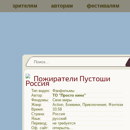
зрителям
авторам
фестивалям
Пожиратели Пустоши
Тип видео:
Фанфильмы
Автор:
ТО "Просто кино"
Фендомы:
Свои миры
Жанр:
Action
,
Боевики
,
Приключения
,
Фэнтези
Время:
33:58
Страна:
Россия
Язык:
русский
Перевод:
не требуется
Оф. сайт:
открыть...