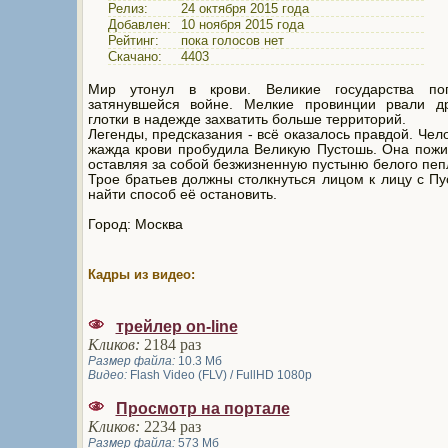
Релиз:
24 октября 2015 года
Добавлен:
10 ноября 2015 года
Рейтинг:
пока голосов нет
Скачано:
4403
Мир утонул в крови. Великие государства по
затянувшейся войне. Мелкие провинции рвали др
глотки в надежде захватить больше территорий.
Легенды, предсказания - всё оказалось правдой. Чел
жажда крови пробудила Великую Пустошь. Она пожи
оставляя за собой безжизненную пустыню белого пеп
Трое братьев должны столкнуться лицом к лицу с П
найти способ её остановить.
Город: Москва
Кадры из видео:
трейлер on-line
Кликов:
2184 раз
Размер файла:
10.3 Мб
Видео:
Flash Video (FLV) / FullHD 1080p
Просмотр на портале
Кликов:
2234 раз
Размер файла:
573 Мб