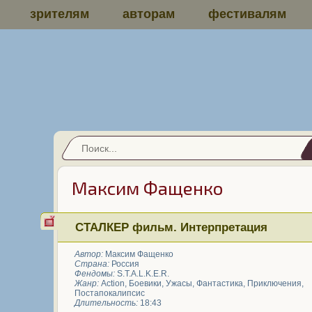
зрителям
авторам
фестивалям
Максим Фащенко
СТАЛКЕР фильм. Интерпретация
Автор:
Максим Фащенко
Страна:
Россия
Фендомы:
S.T.A.L.K.E.R.
Жанр:
Action
,
Боевики
,
Ужасы
,
Фантастика
,
Приключения
,
Постапокалипсис
Длительность:
18:43