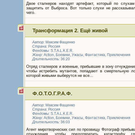
Двое сталкеров находят артефакт, который по слухам
защитить от Выброса. Вот только слухи не рассказывал
чего.
Трансформация 2. Ещё живой
Автор:
Максим Фащенко
Страна:
Россия
Фендомы:
S.T.A.L.K.E.R.
Жанр:
Action
,
Боевики
,
Ужасы
,
Фантастика
,
Приключения
Длительность:
36:20
Отряд сталкеров и военные, прибывшие в зону отчуждени
чтобы истребить мутантов, попадают в смертельную ло
которой живыми выберутся не все...
Ф.О.Т.О.Г.Р.А.Ф.
Автор:
Максим Фащенко
Страна:
Россия
Фендомы:
S.T.A.L.K.E.R.
Жанр:
Action
,
Боевики
,
Ужасы
,
Фантастика
,
Приключения
Длительность:
36:03
Агент миротворческих сил по прозвищу Фотограф прибыв
отчуждения, чтобы предотвратить катастрофу гло