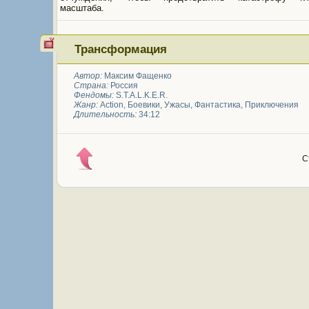
масштаба.
Трансформация
Автор:
Максим Фащенко
Страна:
Россия
Фендомы:
S.T.A.L.K.E.R.
Жанр:
Action
,
Боевики
,
Ужасы
,
Фантастика
,
Приключения
Длительность:
34:12
С