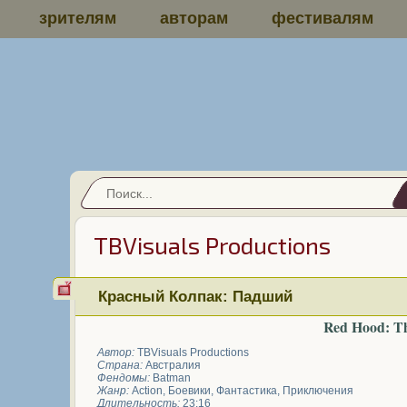
зрителям
авторам
фестивалям
TBVisuals Productions
Красный Колпак: Падший
Red Hood: Th
Автор:
TBVisuals Productions
Страна:
Австралия
Фендомы:
Batman
Жанр:
Action
,
Боевики
,
Фантастика
,
Приключения
Длительность:
23:16