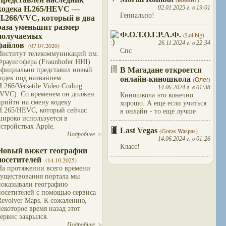
02.01.2025 г. в 19:01
кодека H.265/HEVC —
Гениально!
H.266/VVC, который в два
раза уменьшит размер
Ф.О.Т.О.Г.Р.А.Ф.
(Lol big)
получаемых
26.11.2024 г. в 22:34
файлов
(07.07.2020)
Спс
Институт телекоммуникаций им.
Фраунгофера (Fraunhofer HHI)
В Магадане откроется
официально представил новый
кодек под названием
онлайн-киношкола
(Олег)
H.266/Versatile Video Coding
14.06.2024 г. в 01:38
(VVC). Со временем он должен
Киношкола это конечно
прийти на смену кодеку
хорошо. А еще если учиться
H.265/HEVC, который сейчас
в онлайн - то еще лучше
широко используется в
устройствах Apple.
Last Vegas
(Goras Waspas)
Подробнее..>
14.06.2024 г. в 01:26
Класс!
Новый вижет географии
посетителей
(14.10.2025)
На протяжении всего времени
существования портала мы
показывали географию
посетителей с помощью сервиса
Revolver Maps. К сожалению,
некоторое время назад этот
сервис закрылся.
Подробнее..>