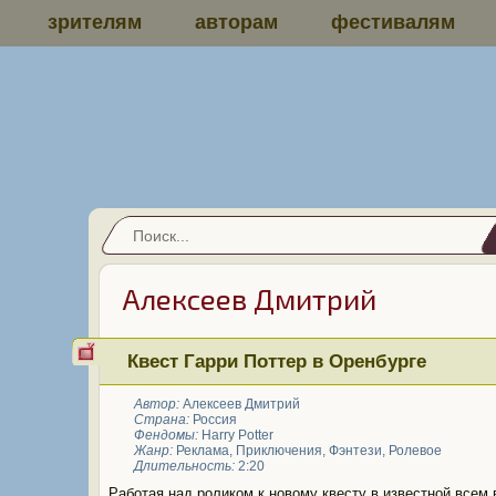
зрителям
авторам
фестивалям
Алексеев Дмитрий
Квест Гарри Поттер в Оренбурге
Автор:
Алексеев Дмитрий
Страна:
Россия
Фендомы:
Harry Potter
Жанр:
Реклама
,
Приключения
,
Фэнтези
,
Ролевое
Длительность:
2:20
Работая над роликом к новому квесту в известной всем 