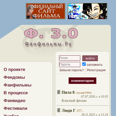
запомнить
О проекте
Забыли пароль?
::
Регистрация
Фендомы
комментарии
Фанфильмы
Пила 8
В процессе
(Axxar1994)
07.07.2026 г. в 10:03
Фанвидео
Класный фильм
Фестивали
Люди Г
(ГГ)
28.11.2025 г. в 13:24