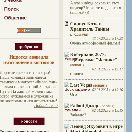
Учебка
А кто нибудь сохранял этот
шедевр? Можете поделиться
Поиск
ссылкой?))
Общение
Сириус Блэк и
Хранитель Тайны
(Людмила)
13.07.2025 г. в 17:23
Очень атмосферный фильм!
требуются!
Киберпанк 2077:
Ищются люди для
Программа "Феникс"
изготовления костюмов
(вован1)
02.01.2025 г. в 19:17
Дорогие трекки и треккеры!
ничоси
Наша команда занимается
съемками многосерийного фан-
Last Vegas
(вован1)
фильма по вселенной Звездного
02.01.2025 г. в 19:16
Пути. На данный момент мы
Ого
остро нуждаемся в художнике
по костюмам и его ассистентам!
Fallout Дождь
(вован1)
Подробнее..>
02.01.2025 г. в 19:15
Забавно?
новости
Леонид Якубович в игре
Mortal Kombat
Представлен наследник
(вован1)