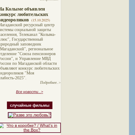
На Колыме объявлен
конкурс любительских
видеороликов
(15.10.2025)
Магаданский ресурсный центр
системы социальной защиты
населения, Телеканал "Колыма-
плюс", Государственный
природный заповедник
"Магаданский", региональное
отделение "Союза пенсионеров
России", и Управление МВД
России по Магаданской области
объявляют конкурс любительских
видеороликов "Моя
слабость-2025".
Подробнее..>
Все новости...>
случайные фильмы