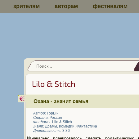
зрителям
авторам
фестивалям
Lilo & Stitch
Охана - значит семья
Автор:
ГорЫн
Страна:
Россия
Фендомы:
Lilo & Stitch
Жанр:
Драмы
,
Комедии
,
Фантастика
Длительность:
3:36
Изначально планировалось сделать романтическую