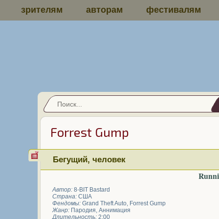
зрителям
авторам
фестивалям
Forrest Gump
Бегущий, человек
Runni
Автор:
8-BIT Bastard
Страна:
США
Фендомы:
Grand Theft Auto
,
Forrest Gump
Жанр:
Пародия
,
Аннимация
Длительность:
2:00