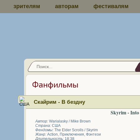
зрителям
авторам
фестивалям
Фанфильмы
Скайрим - В бездну
Skyrim - Into
Автор:
Warialasky / Mike Brown
Страна:
США
Фендомы:
The Elder Scrolls / Skyrim
Жанр:
Action
,
Приключения
,
Фэнтези
Длительность:
18:38