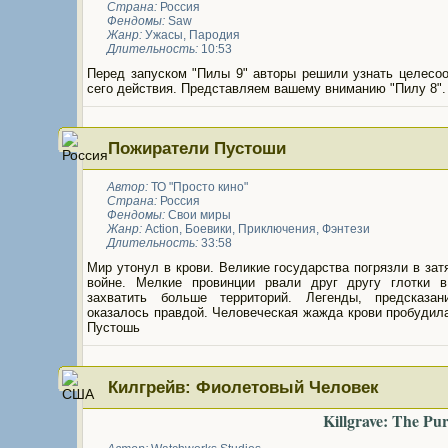
Страна:
Россия
Фендомы:
Saw
Жанр:
Ужасы
,
Пародия
Длительность:
10:53
Перед запуском "Пилы 9" авторы решили узнать целесоо
сего действия. Представляем вашему вниманию "Пилу 8".
Пожиратели Пустоши
Автор:
ТО "Просто кино"
Страна:
Россия
Фендомы:
Свои миры
Жанр:
Action
,
Боевики
,
Приключения
,
Фэнтези
Длительность:
33:58
Мир утонул в крови. Великие государства погрязли в за
войне. Мелкие провинции рвали друг другу глотки 
захватить больше территорий. Легенды, предсказа
оказалось правдой. Человеческая жажда крови пробудил
Пустошь
Килгрейв: Фиолетовый Человек
Killgrave: The Pu