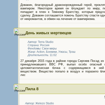
Довакин, благородный драконорожденный герой, прокля
вампиром. Некоторое время он блуждает по миру, п
попадает в плен к Темному Братству, которые предл
сделку. Довакин соглашается помочь Братству спасти одн
от некромантов, в обмен на лечение от вампиризма.
День живых мертвецов
Автор:
Terra Studio
Страна:
Россия
Фендомы:
Свои миры
Жанр:
Action
,
Боевики
,
Ужасы
,
Трэш
Длительность:
11:02
27 декабря 2015 года в районе города Сергиев Посад из
принадлежавшего ВВС РФ, выпал особо опасный г
целометаллическая бочка с содержищимся в ней
веществом. Вещество попало в воздух и поразило бл
лес
Пила 8
Автор:
Жelezo Studio