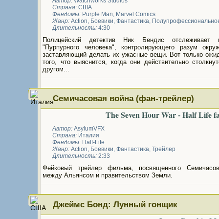
Автор:
Watchworks Studios
Страна:
США
Фендомы:
Purple Man
,
Marvel Comics
Жанр:
Action
,
Боевики
,
Фантастика
,
Полупрофессионально
Длительность:
4:30
Полицейский детектив Ник Бендис отслеживает г
"Пурпурного человека", контролирующего разум окр
заставляющий делать их ужасные вещи. Вот только ожид
того, что выяснится, когда они действительно столкну
другом...
Семичасовая война (фан-трейлер)
The Seven Hour War - Half Life fa
Автор:
AsylumVFX
Страна:
Италия
Фендомы:
Half-Life
Жанр:
Action
,
Боевики
,
Фантастика
,
Трейлер
Длительность:
2:33
Фейковый трейлер фильма, посвященного Семичасо
между Альянсом и правительством Земли.
Джеймс Бонд: Лунный гонщик