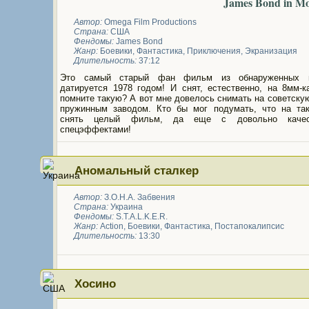
James Bond in M
Автор:
Omega Film Productions
Страна:
США
Фендомы:
James Bond
Жанр:
Боевики
,
Фантастика
,
Приключения
,
Экранизация
Длительность:
37:12
Это самый старый фан фильм из обнаруженных 
датируется 1978 годом! И снят, естественно, на 8мм-к
помните такую? А вот мне довелось снимать на советску
пружинным заводом. Кто бы мог подумать, что на та
снять целый фильм, да еще с довольно качес
спецэффектами!
Аномальный сталкер
Автор:
З.О.Н.А. Забвения
Страна:
Украина
Фендомы:
S.T.A.L.K.E.R.
Жанр:
Action
,
Боевики
,
Фантастика
,
Постапокалипсис
Длительность:
13:30
Хосино