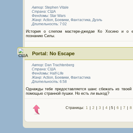
Автор:
Stephen Vitale
Страна:
США
Фендомы:
Star Wars
Жанр:
Action
,
Боевики
,
Фантастика
,
Дуэль
Длительность:
7:02
История о слепом мастере-джедае Ко Хосино и о 
познанию Силы.
Portal: No Escape
Автор:
Dan Trachtenberg
Страна:
США
Фендомы:
Half-Life
Жанр:
Action
,
Боевики
,
Фантастика
Длительность:
6:58
Однажды тебе предоставляется шанс сбежать из твоей
помощью странной пушки. Но есть ли выход?
Страницы:
1
|
2
|
3
|
4
| 5 |
6
|
7
|
8