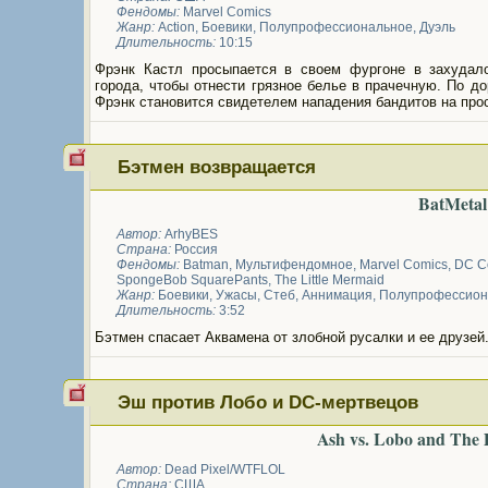
Фендомы:
Marvel Comics
Жанр:
Action
,
Боевики
,
Полупрофессиональное
,
Дуэль
Длительность:
10:15
Фрэнк Кастл просыпается в своем фургоне в захудал
города, чтобы отнести грязное белье в прачечную. По до
Фрэнк становится свидетелем нападения бандитов на прос
Бэтмен возвращается
BatMetal
Автор:
ArhyBES
Страна:
Россия
Фендомы:
Batman
,
Мультифендомное
,
Marvel Comics
,
DC C
SpongeBob SquarePants
,
The Little Mermaid
Жанр:
Боевики
,
Ужасы
,
Стеб
,
Аннимация
,
Полупрофессион
Длительность:
3:52
Бэтмен спасает Аквамена от злобной русалки и ее друзей
Эш против Лобо и DC-мертвецов
Ash vs. Lobo and The
Автор:
Dead Pixel/WTFLOL
Страна:
США