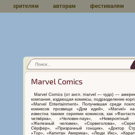
зрителям
авторам
фестивалям
Marvel Comics
Marvel Comics (от англ. marvel — чудо) — амери
компания, издающая комиксы, подразделение кор
«Marvel Entertainment». Получившая среди покл
комиксов прозвище «Дом идей», «Marvel» на
известна такими сериями комиксов, как «Фантаст
четвёрка», «Человек-паук», «Невероятный 
«Железный человек», «Сорвиголова», «Сере
Сёрфер», «Призрачный гонщик», «Доктор Стр
«Тор», «Капитан Америка», «Люди Икс», «Карат