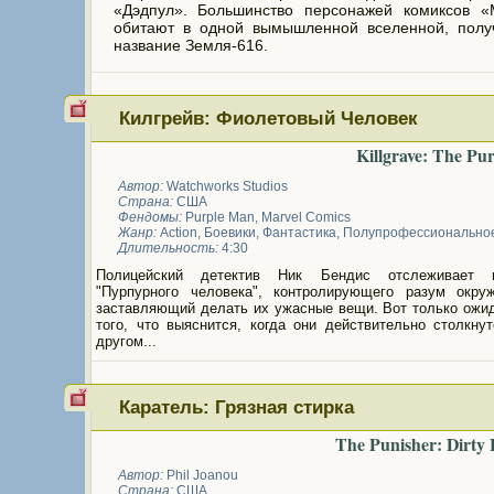
«Дэдпул». Большинство персонажей комиксов «M
обитают в одной вымышленной вселенной, полу
название Земля-616.
Килгрейв: Фиолетовый Человек
Killgrave: The Pu
Автор:
Watchworks Studios
Страна:
США
Фендомы:
Purple Man
,
Marvel Comics
Жанр:
Action
,
Боевики
,
Фантастика
,
Полупрофессионально
Длительность:
4:30
Полицейский детектив Ник Бендис отслеживает г
"Пурпурного человека", контролирующего разум окр
заставляющий делать их ужасные вещи. Вот только ожид
того, что выяснится, когда они действительно столкну
другом...
Каратель: Грязная стирка
The Punisher: Dirty
Автор:
Phil Joanou
Страна:
США