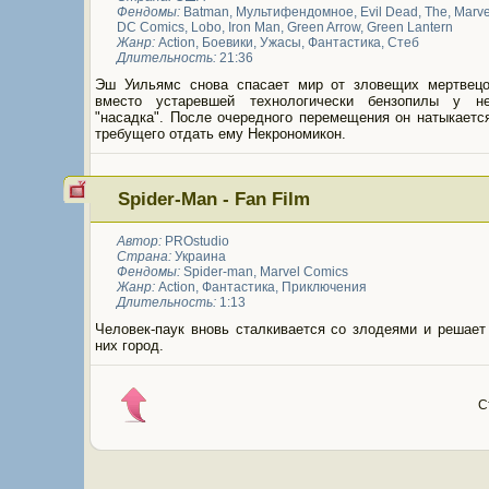
Фендомы:
Batman
,
Мультифендомное
,
Evil Dead, The
,
Marve
DC Comics
,
Lobo
,
Iron Man
,
Green Arrow
,
Green Lantern
Жанр:
Action
,
Боевики
,
Ужасы
,
Фантастика
,
Стеб
Длительность:
21:36
Эш Уильямс снова спасает мир от зловещих мертвецо
вместо устаревшей технологически бензопилы у н
"насадка". После очередного перемещения он натыкаетс
требущего отдать ему Некрономикон.
Spider-Man - Fan Film
Автор:
PROstudio
Страна:
Украина
Фендомы:
Spider-man
,
Marvel Comics
Жанр:
Action
,
Фантастика
,
Приключения
Длительность:
1:13
Человек-паук вновь сталкивается со злодеями и решает
них город.
С