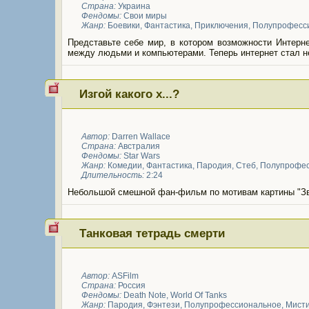
Страна:
Украина
Фендомы:
Свои миры
Жанр:
Боевики
,
Фантастика
,
Приключения
,
Полупрофесс
Представьте себе мир, в котором возможности Интерне
между людьми и компьютерами. Теперь интернет стал н
Изгой какого х...?
Автор:
Darren Wallace
Страна:
Австралия
Фендомы:
Star Wars
Жанр:
Комедии
,
Фантастика
,
Пародия
,
Стеб
,
Полупрофес
Длительность:
2:24
Небольшой смешной фан-фильм по мотивам картины "Зве
Танковая тетрадь смерти
Автор:
ASFilm
Страна:
Россия
Фендомы:
Death Note
,
World Of Tanks
Жанр:
Пародия
,
Фэнтези
,
Полупрофессиональное
,
Мисти