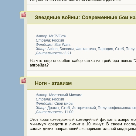
Звездные войны: Современные бои на
Автор:
Mr.TVCow
Страна:
Россия
Фендомы:
Star Wars
Жанр:
Action
,
Боевики
,
Фантастика
,
Пародия
,
Стеб
,
Полу
Длительность:
3:21
На что еще способен сабер ситха из трейлера новых 
апгрейда?
Ноги - атавизм
Автор:
Местецкий Михаил
Страна:
Россия
Фендомы:
Свои миры
Жанр:
Драмы
,
Стеб
,
Исторический
,
Полупрофессиональ
Длительность:
11:00
Этот короткометражный комедийный фильм в жанре мок
минимум средств и лимит в 10 минут. В своем исслед
самых диких направлений экспериментальной медицины