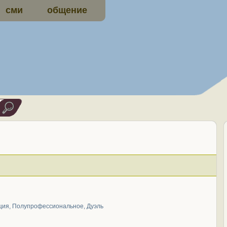
сми
общение
ция
,
Полупрофессиональное
,
Дуэль