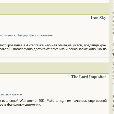
Iron Sky
иключения
,
Полупрофессиональное
ентрированная в Антарктике научная элита нацистов, предвидя крах
ораблей благополучно достигают спутника и основывают колонию на
The Lord Inquisitor
фессиональное
 вселенной Warhammer 40K. Работа над ним началась еще весной
роев в фанфильм-движении.