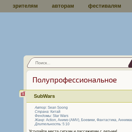
зрителям
авторам
фестивалям
Полупрофессиональное
SubWars
Автор:
Sean Soong
Страна:
Китай
Фендомы:
Star Wars
Жанр:
Action
,
Анимэ (AMV)
,
Боевики
,
Фантастика
,
Аннима
Длительность:
5:10
Уступайте места ситхам и пассажирам с детьми!