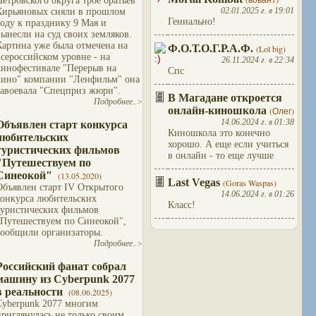
Петровского округа трое братьев
02.01.2025 г. в 19:01
Кирьяновых сняли в прошлом
Гениально!
году к празднику 9 Мая и
вынесли на суд своих земляков.
Картина уже была отмечена на
Ф.О.Т.О.Г.Р.А.Ф.
(Lol big)
всероссийском уровне - на
26.11.2024 г. в 22:34
кинофестивале "Перерыв на
Спс
кино" компании "Ленфильм" она
завоевала "Спецприз жюри".
В Магадане откроется
Подробнее..>
онлайн-киношкола
(Олег)
14.06.2024 г. в 01:38
Объявлен старт конкурса
Киношкола это конечно
любительских
хорошо. А еще если учиться
туристических фильмов
в онлайн - то еще лучше
"Путешествуем по
Синеокой"
(13.05.2020)
Last Vegas
(Goras Waspas)
Объявлен старт IV Открытого
14.06.2024 г. в 01:26
конкурса любительских
Класс!
туристических фильмов
"Путешествуем по Синеокой",
сообщили организаторы.
Подробнее..>
Российский фанат собрал
машину из Cyberpunk 2077
в реальности
(08.06.2025)
Cyberpunk 2077 многим
приглянулась не только своим