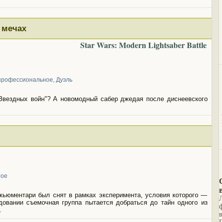
 мечах
Star Wars: Modern Lightsaber Battle
профессиональное
,
Дуэль
"Звездных войн"? А новомодный сабер джедая после диснеевского
ное
ьюментари был снят в рамках эксперимента, условия которого —
овании съемочная группа пытается добраться до тайн одного из
.