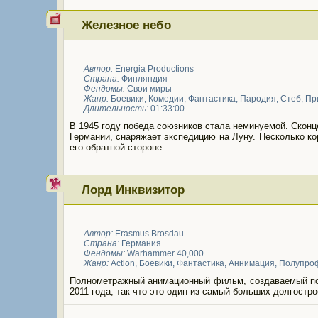
Железное небо
Автор:
Energia Productions
Страна:
Финляндия
Фендомы:
Свои миры
Жанр:
Боевики
,
Комедии
,
Фантастика
,
Пародия
,
Стеб
,
Пр
Длительность:
01:33:00
В 1945 году победа союзников стала неминуемой. Сконц
Германии, снаряжает экспедицию на Луну. Несколько к
его обратной стороне.
Лорд Инквизитор
Автор:
Erasmus Brosdau
Страна:
Германия
Фендомы:
Warhammer 40,000
Жанр:
Action
,
Боевики
,
Фантастика
,
Аннимация
,
Полупро
Полнометражный анимационный фильм, создаваемый по
2011 года, так что это один из самый больших долгост