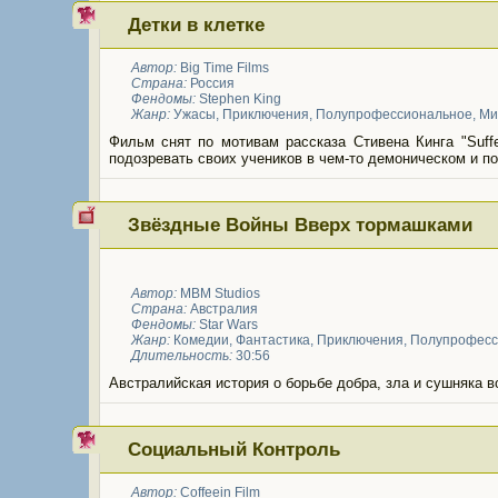
Детки в клетке
Автор:
Big Time Films
Страна:
Россия
Фендомы:
Stephen King
Жанр:
Ужасы
,
Приключения
,
Полупрофессиональное
,
Ми
Фильм снят по мотивам рассказа Стивена Кинга "Suffer
подозревать своих учеников в чем-то демоническом и по
Звёздные Войны Вверх тормашками
Автор:
MBM Studios
Страна:
Австралия
Фендомы:
Star Wars
Жанр:
Комедии
,
Фантастика
,
Приключения
,
Полупрофесс
Длительность:
30:56
Австралийская история о борьбе добра, зла и сушняка в
Социальный Контроль
Автор:
Coffeein Film