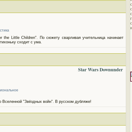
стика
 the Little Children". По сюжету сварливая учительница начинает
тихоньку сходит с ума.
Star Wars Downunder
иональное
о Вселенной "Звёздных войн". В русском дубляже!