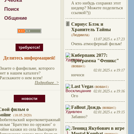
Учебка
А кто нибудь сохранял этот
шедевр? Можете поделиться
Поиск
ссылкой?))
Общение
Сириус Блэк и
Хранитель Тайны
(Людмила)
13.07.2025 г. в 17:23
Очень атмосферный фильм!
требуются!
Киберпанк 2077:
Делитесь информацией!
Программа "Феникс"
(вован1)
Знаете о фанфильме, которого
02.01.2025 г. в 19:17
нет в нашем каталоге?
ничоси
Расскажите о нем всем!
Подробнее..>
Last Vegas
(вован1)
02.01.2025 г. в 19:16
Ого
новости
Fallout Дождь
(вован1)
Свой фильм о
02.01.2025 г. в 19:15
войне
(18.05.2020)
Забавно?
Любительский короткометражный
фильм "Братство по оружию" о
Леонид Якубович в игре
войне казаки из села Высоцкого
Mortal Kombat
(вован1)