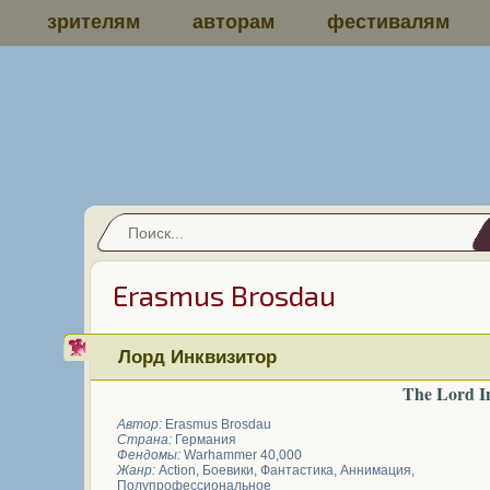
зрителям
авторам
фестивалям
Erasmus Brosdau
Лорд Инквизитор
The Lord In
Автор:
Erasmus Brosdau
Страна:
Германия
Фендомы:
Warhammer 40,000
Жанр:
Action
,
Боевики
,
Фантастика
,
Аннимация
,
Полупрофессиональное