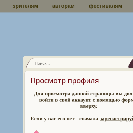
зрителям
авторам
фестивалям
Просмотр профиля
Для просмотра данной страницы вы до
войти в свой аккаунт с помощью фор
вверху.
Если у вас его нет - сначала
зарегистриру