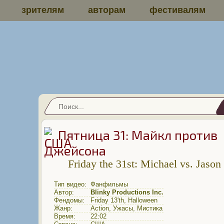
зрителям
авторам
фестивалям
Пятница 31: Майкл против
Джейсона
Friday the 31st: Michael vs. Jason
Тип видео:
Фанфильмы
Автор:
Blinky Productions Inc.
Фендомы:
Friday 13'th
,
Halloween
Жанр:
Action
,
Ужасы
,
Мистика
Время:
22:02