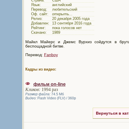
Страна:
США
Язык:
английский
Перевод:
любительский
Оф. сайт:
открыть...
Релиз:
20 декабря 2005 года
Добавлен:
13 сентября 2016 года
Рейтинг:
пока голосов нет
Скачано:
1989
Майкл Майерс и Джемс Вурхиз сойдутся в брут
беспощадной битве.
Перевод:
Fanboy
Кадры из видео:
фильм on-line
Кликов:
1994 раз
Размер файла:
74.5 Мб
Видео:
Flash Video (FLV) / 360p
Вернуться в кат