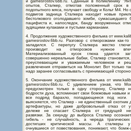
и gamesrostov.6bb.ru. Сданный в поликлинику "Ян
опытов, Сталкер, отмотав положенный срок в 
подопытного мяса, получает свободу и Кольт М4. Но 
подвигов задница Сталкера находит новые прикл
бестолкового оголодавшего зомби, сумасшедшего 
пацифиста и, напоследок, банду вооруженных отм
зудящими кулаками и пустыми карманами.
4. Продолжение художественного фильма от www.kalib
gamesrostov.6bb.ru. Разговор с отморозками как-то
заладился. С перепугу Сталкера жестко глюч
производит на отморозков нужное впеча
Материализованный кусок глюка удается заг
совершенно нереальные бабки, Сталкер становится,
преуспевающим и уважаемым человеком и реш
развлечения отправиться на Монолит. Вот только та
надо заранее согласовывать с принимающей стороной
5. Окончание художественного фильма от www.kalib
gamesrostov.6bb.ru. С удивлением узнав, что Мо
предусмотрен только в одну сторону, Сталкер н
бодрости духа, вспоминает свои бомжовые навыки и
все подряд барахло, попадающееся под ноги. 
выясняется, что Сталкер - не единственный охотник 
артефактуры, но даже добровольный отказ от у
дележе не спасает Сталкера от грядущей не
развязки. За секунду до выброса Сталкер осознает
гибель - не случайность, а череда трагических
достигших критической массы. А сталкеры у
очнувшиеся от повествования, понимают, что бомж-