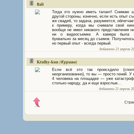
flali
Тогда это нужно иметь талант! Снимаю 
другой стороны, конечно, если есть опыт съ
же свадеб, то задача, разумеется, облегчае
к примеру, когда мы снимали своё кино
вообще не имел никакого представления ни
ни о видеосъемке. А камера была к
буквально за месяц до съемок. Получилось
но первый опыт - всегда первый.
добавлено 21 апреля 20
Ktulhy-kun
(Курган)
Если всё это так происхдило (спон
неорганизованно), то вы — просто гений. У 
4 человека на площадке — уже катастроф
столько народу, да и еще взрослые...
добавлено 21 апреля 20
Стра