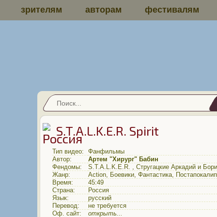
зрителям
авторам
фестивалям
S.T.A.L.K.E.R. Spirit
Тип видео:
Фанфильмы
Автор:
Артем "Хирург" Бабин
Фендомы:
S.T.A.L.K.E.R.
,
Стругацкие Аркадий и Бор
Жанр:
Action
,
Боевики
,
Фантастика
,
Постапокалип
Время:
45:49
Страна:
Россия
Язык:
русский
Перевод:
не требуется
Оф. сайт:
открыть...