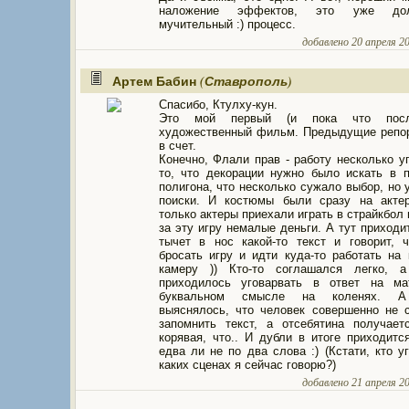
наложение эффектов, это уже до
мучительный :) процесс.
добавлено 20 апреля 20
Артем Бабин
(Ставрополь)
Спасибо, Ктулху-кун.
Это мой первый (и пока что после
художественный фильм. Предыдущие репо
в счет.
Конечно, Флали прав - работу несколько у
то, что декорации нужно было искать в 
полигона, что несколько сужало выбор, но 
поиски. И костюмы были сразу на актер
только актеры приехали играть в страйкбол 
за эту игру немалые деньги. А тут приходит
тычет в нос какой-то текст и говорит, 
бросать игру и идти куда-то работать на 
камеру )) Кто-то соглашался легко, а 
приходилось уговарвать в ответ на м
буквальном смысле на коленях. А
выяснялось, что человек совершенно не 
запомнить текст, а отсебятина получает
корявая, что.. И дубли в итоге приходитс
едва ли не по два слова :) (Кстати, кто уг
каких сценах я сейчас говорю?)
добавлено 21 апреля 20