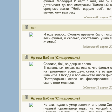
фильм. Молодцы! И черт с ним, что он 
дотягивает до полнометражки "Каменный о
среднеметражки "Небо видело всё", но
менее, жму вам руку!
добавлено 09 апреля 20
flali
И еще вопрос. Сколько времени было потр
весь фильм, и сколько, собственно, ушло т
съемки?
добавлено 09 апреля 20
Артем Бабин
(Ставрополь)
Спасибо, flali, за добрые слова.
В начальных титрах написано, что фильм 
на протяжении всего двух суток - в то вре
шла игра. Отсюда и большинство ляпов фи
Постпродакшн особо не форсировался 
около пяти месяцев.
добавлено 13 апреля 20
Артем Бабин
(Ставрополь)
Кстати, недавно умер исполнитель роли Си
главный организатор игры, на которой 