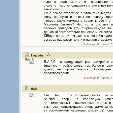
конечно отличные,что и говорить,но 
сюжет,от него уж слишком сильно тянет рел
тематикой.
Ну а самое отвратное в этом фильме,так 
жопу не нужные понты по поводу прив
что,все такие мажоры в своем клубе что 
Маруями бегаете? Что то в фильме я
парочку приводов этой фирмы увидал.Так 
дешовый понт оставьте при себе,множество
DiBoys бегает и никаких замечаний,я один 
вы всех нас разом взяли и начали в дерьмо 
добавлено 05 апреля 20
ГорЫн
Б.А.Р.С., в следующий раз выбирайте л
Бранные и грубые слова, тем более в тако
здесь не приветсвуются. Последнее
предупреждение.
добавлено 06 апреля 20
flali
Нет! Это.... Это полнометражка? Вы м
ребята! Теперь, в коллекцию качес
полнометражных любительских фильмов (
таки, эта полнометражка очень даже качес
за исключением некоторых моментов) попа