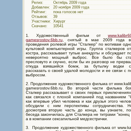
Релиз:
Октябрь 2009 года
Добавлен:
20 ноября 2009 года
Рейтинг:
пока голосов нет
Отзывов:
39
Участники:
Хирург
Скачано:
10541
1. Художественный фильм от
www.kalibr6
gamesrostov.6bb.ru
, снятый в мае 2009 года в
проведения ролевой игры "Сталкер" по мотивам од
культовой компьютерной игры. Группа сталкеров о
костра, рассказывает тупые анекдоты и обсуждает п
невероятно мощный выброс. Все было бы ста
пресловуто и скучно, если бы их разговор не прерва
откуда взявшийся бомж, за бутылку водки с
рассказать о своей удалой молодости и ее связи с 
выбросом.
2. Продолжение художественного фильма от www.kalib
gamesrostov.6bb.ru. Во второй части фильма б
Сталкер рассказывает о своих первых приключениях
как связался с плохой компанией под названием "
как впервые убил человека и как друзья этого чело
обсудили с ним перспективы сотрудничества. Н
досмотрев вторую часть до конца, вы узнаете, п
беседа закончилась для Сталкера не титрами "конец
а в компании сексапильной медсестрички.
3. Продолжение художественного фильма от www.kal