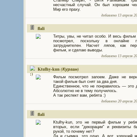
Сталкер Спирит, - Витя Рахманов. Траг
несчастный случай. Он был хорошим чел
Мир его праху.
добавлено 13 апреля 20
flali
Титры, увы, не читал особо. И весь фильм 
посмотрел, поскольку в онлайне п
затруднителен. Насчет ляпов, как пер
фильм, и сделаю выводы.
добавлено 13 апреля 20
Ktulhy-kun
(Курган)
Фильм посмотрел запоем. Даже не вери
такой фильм был снят за два дня.
Единственное, что не понравилось — это 
Абсолютно не в тему получилось.
А так респект вам, ребята :)
добавлено 20 апреля 20
flali
Ktulhy-kun, это не первый фильм у ребя
вторых, если "декорации" и реквизиты 
рукой, то почему нет?
Да и съемка, это одно. А вот, хороший 