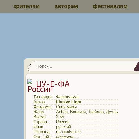
зрителям
авторам
фестивалям
ЦУ-Е-ФА
Тип видео:
Фанфильмы
Автор:
Illusive Light
Фендомы:
Свои миры
Жанр:
Action
,
Боевики
,
Трейлер
,
Дуэль
Время:
2:55
Страна:
Россия
Язык:
русский
Перевод:
не требуется
Оф. сайт:
открыть...