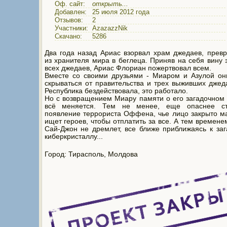
Оф. сайт:
открыть...
Добавлен:
25 июля 2012 года
Отзывов:
2
Участники:
AzazazzNik
Скачано:
5286
Два года назад Ариас взорвал храм джедаев, прев
из хранителя мира в беглеца. Приняв на себя вину 
всех джедаев, Ариас Флориан пожертвовал всем.
Вместе со своими друзьями - Миаром и Азулой он
скрываться от правительства и трех выживших джед
Республика бездействовала, это работало.
Но с возвращением Миару памяти о его загадочно
всё меняется. Тем не менее, еще опаснее ст
появление террориста Оффена, чье лицо закрыто м
ищет героев, чтобы отплатить за все. А тем времене
Сай-Джон не дремлет, все ближе приближаясь к за
киберкристаллу...
Город: Тирасполь, Молдова