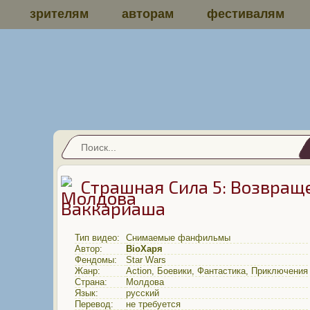
зрителям
авторам
фестивалям
Страшная Сила 5: Возвращ
Ваккариаша
Тип видео:
Снимаемые фанфильмы
Автор:
BioХаря
Фендомы:
Star Wars
Жанр:
Action
,
Боевики
,
Фантастика
,
Приключения
Страна:
Молдова
Язык:
русский
Перевод:
не требуется