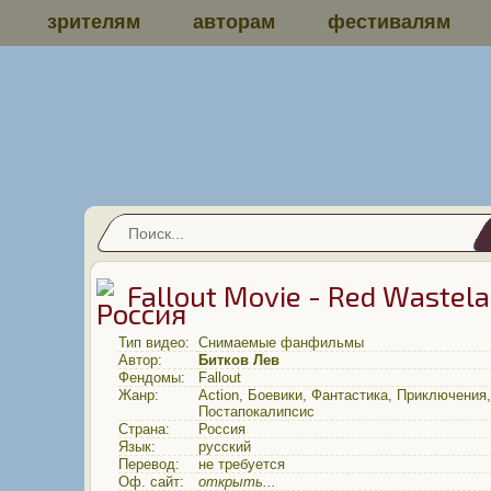
зрителям
авторам
фестивалям
Fallout Movie - Red Wastel
Тип видео:
Снимаемые фанфильмы
Автор:
Битков Лев
Фендомы:
Fallout
Жанр:
Action
,
Боевики
,
Фантастика
,
Приключения
,
Постапокалипсис
Страна:
Россия
Язык:
русский
Перевод:
не требуется
Оф. сайт:
открыть...