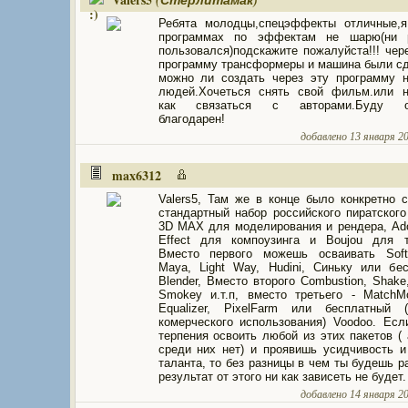
(Стерлитамак)
Ребята молодцы,спецэффекты отличные,я
программах по эффектам не шарю(ни 
пользовался)подскажите пожалуйста!!! чер
программу трансформеры и машина были с
можно ли создать через эту программу 
людей.Хочеться снять свой фильм.или н
как связаться с авторами.Буду о
благодарен!
добавлено 13 января 201
max6312
Valers5, Там же в конце было конкретно с
стандартный набор российского пиратского
3D MAX для моделирования и рендера, Ado
Effect для компоузинга и Boujou для т
Вместо первого можешь осваивать Soft
Maya, Light Way, Hudini, Синьку или бе
Blender, Вместо второго Combustion, Shake,
Smokey и.т.п, вместо третьего - MatchM
Equalizer, PixelFarm или бесплатный 
комерческого использования) Voodoo. Есл
терпения освоить любой из этих пакетов ( 
среди них нет) и проявишь усидчивость и
таланта, то без разницы в чем ты будешь ра
результат от этого ни как зависеть не будет.
добавлено 14 января 201