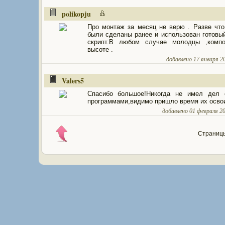
polikopju
Про монтаж за месяц не верю . Разве чт
были сделаны ранее и использован готовый
скрипт.В любом случае молодцы ,компо
высоте .
добавлено 17 января 20
Valers5
Спасибо большое!Никогда не имел дел 
программами,видимо пришло время их освои
добавлено 01 февраля 201
Страницы