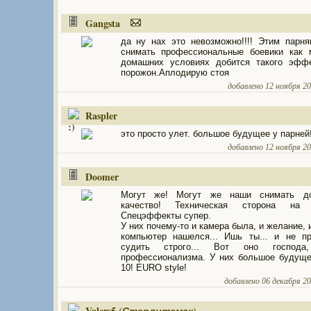
Gangsta
да ну нах это невозможно!!!! Этим парн
снимать профессиональные боевики как 
домашних условиях добится такого эффе
порожон.Аплодирую стоя
добавлено 12 ноября 201
Raspler
это просто улет. большое будущее у парней
добавлено 12 ноября 201
Doomer
Могут же! Могут же наши снимать до
качество! Техническая сторона на 
Спецэффекты супер.
У них почему-то и камера была, и желание, 
компьютер нашелся... Ишь ты... и не п
судить строго... Вот оно господа
профессионализма. У них большое будуще
10! EURO style!
добавлено 06 декабря 201
Valers5