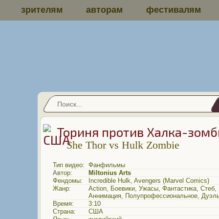
зрителям
авторам
фестивалям
Ториня против Халка-зомб
She Thor vs Hulk Zombie
Тип видео:
Фанфильмы
Автор:
Miltonius Arts
Фендомы:
Incredible Hulk
,
Avengers (Marvel Comics)
Жанр:
Action
,
Боевики
,
Ужасы
,
Фантастика
,
Стеб
,
Аннимация
,
Полупрофессиональное
,
Дуэл
Время:
3:10
Страна:
США