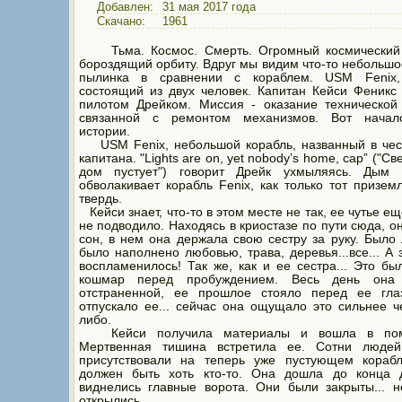
Добавлен:
31 мая 2017 года
Скачано:
1961
Тьма. Космос. Смерть. Огромный космический 
бороздящий орбиту. Вдруг мы видим что-то небольшо
пылинка в сравнении с кораблем. USM Fenix,
состоящий из двух человек. Капитан Кейси Феникс
пилотом Дрейком. Миссия - оказание технической
связанной с ремонтом механизмов. Вот нача
истории.
USM Fenix, небольшой корабль, названный в чест
капитана. "Lights are on, yet nobody’s home, cap” ("Све
дом пустует") говорит Дрейк ухмыляясь. Дым
обволакивает корабль Fenix, как только тот призем
твердь.
Кейси знает, что-то в этом месте не так, ее чутье ещ
не подводило. Находясь в криостазе по пути сюда, о
сон, в нем она держала свою сестру за руку. Было 
было наполнено любовью, трава, деревья...все... А 
воспламенилось! Так же, как и ее сестра... Это бы
кошмар перед пробуждением. Весь день она 
отстраненной, ее прошлое стояло перед ее гла
отпускало ее... сейчас она ощущало это сильнее ч
либо.
Кейси получила материалы и вошла в пом
Мертвенная тишина встретила ее. Сотни людей
присутствовали на теперь уже пустующем корабл
должен быть хоть кто-то. Она дошла до конца д
виднелись главные ворота. Они были закрыты... н
открылись...