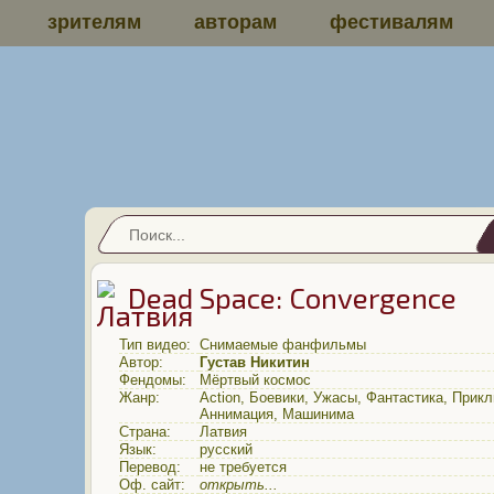
зрителям
авторам
фестивалям
Dead Space: Convergence
Тип видео:
Снимаемые фанфильмы
Автор:
Густав Никитин
Фендомы:
Мёртвый космос
Жанр:
Action
,
Боевики
,
Ужасы
,
Фантастика
,
Прикл
Аннимация
,
Машинима
Страна:
Латвия
Язык:
русский
Перевод:
не требуется
Оф. сайт:
открыть...