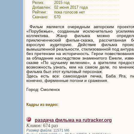
Релиз:
2015 год
Добавлен:
02 июня 2017 года
Рейтинг:
пока голосов нет
Скачано:
670
Фильм является очередным авторским проекто
«Порубежье», созданным исключительно усилиям
коллектива. Жанр фильма можно определ
приключенческий фильм-сказка, рассчитанная 
взрослую аудиторию. Действие фильма проис
вымышленной реальности, стилизованной под антура
без претензии на историчность. Герои повествовани
за обладание наследством знаменитого Емели, изве
сказке «По щучьему велению», а зрителям предос
возможность узнать, кем на самом деле, по мнени
фильма был этот культовый персонаж.
Здесь есть все: самоходная печка, Баба Яга, пи
конечно, фирменные погони и сражения.
Город: Смоленск
Кадры из видео:
раздача фильма на rutracker.org
Кликов:
674 раз
Размер файла:
11571 Мб