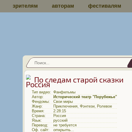
зрителям
авторам
фестивалям
По следам старой сказки
Тип видео:
Фанфильмы
Автор:
Исторический театр "Порубежье"
Фендомы:
Свои миры
Жанр:
Приключения
,
Фэнтези
,
Ролевое
Время:
2:28:15
Страна:
Россия
Язык:
русский
Перевод:
не требуется
Оф. сайт:
открыть...