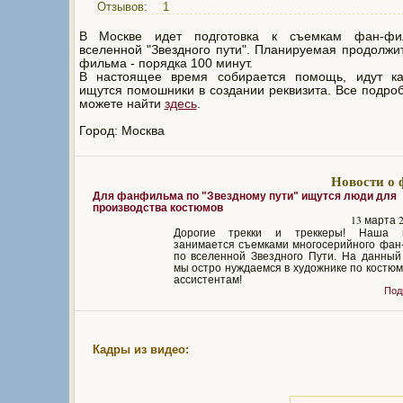
Отзывов:
1
В Москве идет подготовка к съемкам фан-фи
вселенной "Звездного пути". Планируемая продолжи
фильма - порядка 100 минут.
В настоящее время собирается помощь, идут ка
ищутся помошники в создании реквизита. Все подро
можете найти
здесь
.
Город: Москва
Новости о 
Для фанфильма по "Звездному пути" ищутся люди для
производства костюмов
13 марта 2
Дорогие трекки и треккеры! Наша 
занимается съемками многосерийного фан
по вселенной Звездного Пути. На данный
мы остро нуждаемся в художнике по костюм
ассистентам!
Под
Кадры из видео: