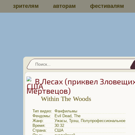
зрителям
авторам
фестивалям
В Лесах (приквел Зловещи
Мертвецов)
Within The Woods
Тип видео:
Фанфильмы
Фендомы:
Evil Dead, The
Жанр:
Ужасы
,
Трэш
,
Полупрофессиональное
Время:
30:32
Страна:
США