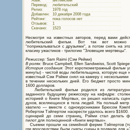
Язык:
английский
Перевод:
любительский
Релиз:
1978 год
Добавлен:
10 декабря 2008 года
Рейтинг:
пока голосов нет
Отзывов:
1
Скачано:
1523
Несмотря на известных авторов, перед вами дейс
любительский фильм. Вот так вот можно 
"поприкалываться с друзьями", а потом снять на эт
класику ужастиков - трилогию "Зловещие мертвецы".
Режиссер:
Sam Raimi (Сэм Рейми)
В ролях:
Bruce Campbell, Ellen Sandweiss, Scott Spiege
История создания:
Этот короткометражный фильм у
минуты) - чистой воды любительщина, которую еще 
известный Сэм Рэйми снял на камеру с несколькими
в течении нескольких дней. Его бюджет просто ми
1600 долларов.
Любительский фильм родился из литературно
заданного будущему режиссеру на кафедре: столк
историей о Книге Мертвых, он решил написать сце
духов, вселяющихся в тела людей. На полный метр
хватило — вместе с однокурсниками Брюсом Кэмп
Робертом Тэйпертом наскрести удалось всего $1600.
сценарий до семи страниц, Рэйми стал делать ф
пилот для полноценной «Книги мертвых».
Съемки прошли на семейной ферме Тэйпертов (то
где впоследствии были сняты сцены в подвале для 