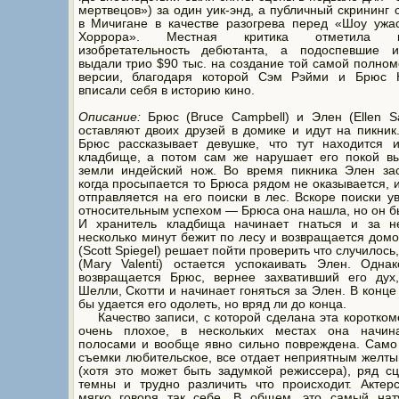
мертвецов») за один уик-энд, а публичный скрининг 
в Мичигане в качестве разогрева перед «Шоу ужа
Хоррора». Местная критика отметила и
изобретательность дебютанта, а подоспевшие и
выдали трио $90 тыс. на создание той самой полно
версии, благодаря которой Сэм Рэйми и Брюс 
вписали себя в историю кино.
Описание:
Брюс (Bruce Campbell) и Элен (Ellen S
оставляют двоих друзей в домике и идут на пикник
Брюс рассказывает девушке, что тут находится и
кладбище, а потом сам же нарушает его покой вы
земли индейский нож. Во время пикника Элен зас
когда просыпается то Брюса рядом не оказывается, 
отправляется на его поиски в лес. Вскоре поиски у
относительным успехом — Брюса она нашла, но он б
И хранитель кладбища начинает гнаться и за н
несколько минут бежит по лесу и возвращается домо
(Scott Spiegel) решает пойти проверить что случилось
(Mary Valenti) остается успокаивать Элен. Одна
возвращается Брюс, вернее захвативший его дух,
Шелли, Скотти и начинает гоняться за Элен. В конце
бы удается его одолеть, но вряд ли до конца.
Качество записи, с которой сделана эта коротком
очень плохое, в нескольких местах она начин
полосами и вообще явно сильно повреждена. Само
съемки любительское, все отдает неприятным желт
(хотя это может быть задумкой режиссера), ряд с
темны и трудно различить что происходит. Актер
мягко говоря так себе. В общем, это самый нат