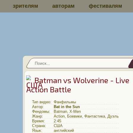
зрителям
авторам
фестивалям
Batman vs Wolverine - Live
Action Battle
Тип видео:
Фанфильмы
Автор:
Bat in the Sun
Фендомы:
Batman
,
X-Men
Жанр:
Action
,
Боевики
,
Фантастика
,
Дуэль
Время:
2:45
Страна:
США
Язык:
английский