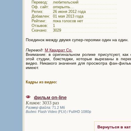
Перевод:
любительский
Оф. сайт:
открыть...
Релиз:
26 июня 2012 года
Добавлен:
01 мая 2013 года
Рейтинг:
пока голосов нет
Отзывов:
1
Скачано:
3029
Поединок между двумя супер-героями один на один.
Перевод
:
M Квадрат Co.
Внимание: в оригинальном ролике присутсуют, как
этой студии, бэкстеджи, которые вырезаны в пер
видео. Никакого значения для просмотра фан-филь
имеют.
Кадры из видео:
фильм on-line
Кликов:
3033 раз
Размер файла:
71.2 Мб
Видео:
Flash Video (FLV) / FullHD 1080p
Вернуться в кат