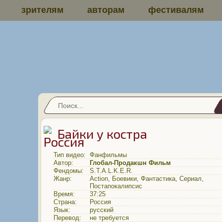
зрителям
авторам
фестивалям
Байки у костра
Тип видео:
Фанфильмы
Автор:
Глобал-Продакшн Фильм
Фендомы:
S.T.A.L.K.E.R.
Жанр:
Action
,
Боевики
,
Фантастика
,
Сериал
,
Постапокалипсис
Время:
37:25
Страна:
Россия
Язык:
русский
Перевод:
не требуется