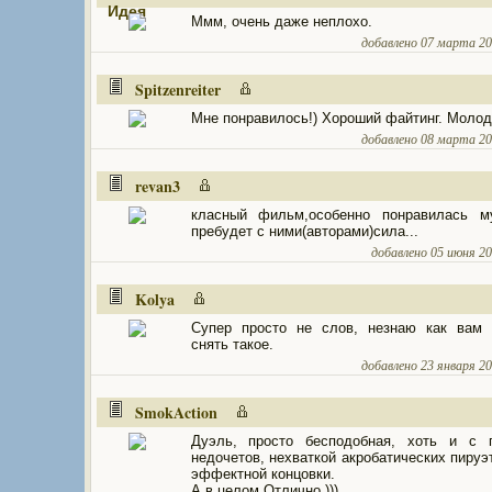
Ммм, очень даже неплохо.
добавлено 07 марта 200
Spitzenreiter
Мне понравилось!) Хороший файтинг. Молод
добавлено 08 марта 200
revan3
класный фильм,особенно понравилась му
пребудет с ними(авторами)сила...
добавлено 05 июня 200
Kolya
Супер просто не слов, незнаю как вам 
снять такое.
добавлено 23 января 201
SmokAction
Дуэль, просто бесподобная, хоть и с п
недочетов, нехваткой акробатических пируэт
эффектной концовки.
А в целом Отлично )))