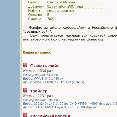
Релиз:
8 июля 2006 года
Добавлен:
01 сентября 2007 года
Рейтинг:
пока голосов нет
Отзывов:
5
Скачано:
7021
Фанфильм школы саберфайтинга Российского ф
"Звездных войн".
Вам предлагается насладиться красивой хоре
постановочного боя с неожиданным финалом.
Кадры из видео:
Скачать файл
Кликов:
2634 раз
Размер файла:
54.0 Мб
Видео:
WMV3, 640 x 480 px
Аудио:
WMA, 44100Hz 96 kb/s tot (2 chnls)
трейлер
Кликов:
2231 раз
Размер файла:
2.96 Мб
Видео:
352x240 (1.47:1), 25 fps, XviD MPEG-4 ~599 kbps avg, 0.28
Аудио:
32 kHz, MPEG Layer 3, 2 ch, ~96.00 kbps avg
английская версия