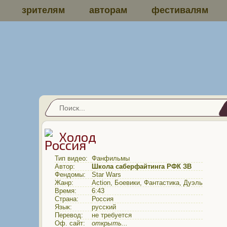
зрителям
авторам
фестивалям
Холод
Тип видео:
Фанфильмы
Автор:
Школа саберфайтинга РФК ЗВ
Фендомы:
Star Wars
Жанр:
Action
,
Боевики
,
Фантастика
,
Дуэль
Время:
6:43
Страна:
Россия
Язык:
русский
Перевод:
не требуется
Оф. сайт:
открыть...