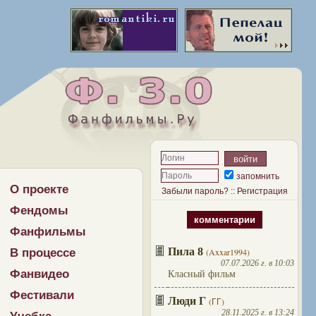
запомнить
О проекте
Забыли пароль?
::
Регистрация
Фендомы
комментарии
Фанфильмы
Пила 8
В процессе
(Axxar1994)
07.07.2026 г. в 10:03
Фанвидео
Класный фильм
Фестивали
Люди Г
(ГГ)
28.11.2025 г. в 13:24