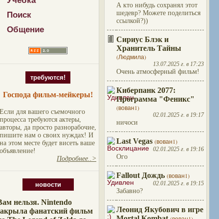
Учебка
А кто нибудь сохранял этот
шедевр? Можете поделиться
Поиск
ссылкой?))
Общение
Сириус Блэк и
Хранитель Тайны
(Людмила)
13.07.2025 г. в 17:23
Очень атмосферный фильм!
требуются!
Киберпанк 2077:
Господа фильм-мейкеры!
Программа "Феникс"
(вован1)
Если для вашего съемочного
02.01.2025 г. в 19:17
процесса требуются актеры,
ничоси
авторы, да просто разнорабочие,
пишите нам о своих нуждах! И
Last Vegas
(вован1)
на этом месте будет висеть ваше
02.01.2025 г. в 19:16
объявление!
Ого
Подробнее..>
Fallout Дождь
(вован1)
02.01.2025 г. в 19:15
новости
Забавно?
Вам нельзя. Nintendo
Леонид Якубович в игре
закрыла фанатский фильм
Mortal Kombat
(вован1)