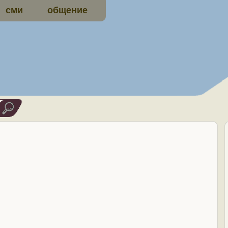
сми
общение