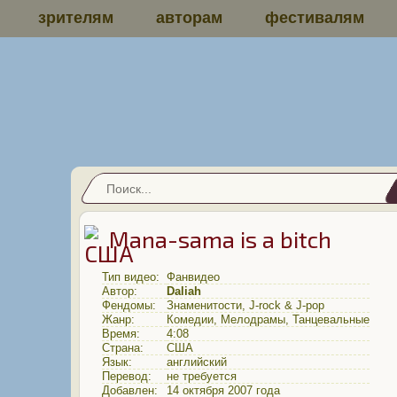
зрителям
авторам
фестивалям
Mana-sama is a bitch
Тип видео:
Фанвидео
Автор:
Daliah
Фендомы:
Знаменитости
,
J-rock & J-pop
Жанр:
Комедии
,
Мелодрамы
,
Танцевальные
Время:
4:08
Страна:
США
Язык:
английский
Перевод:
не требуется
Добавлен:
14 октября 2007 года