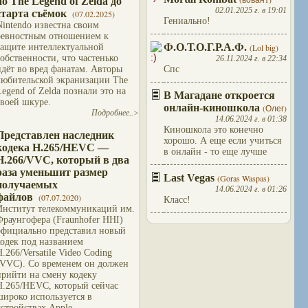
по The Legend of Zelda до
02.01.2025 г. в 19:01
старта съёмок
(07.02.2025)
Гениально!
Nintendo известна своим
ревностным отношением к
Ф.О.Т.О.Г.Р.А.Ф.
защите интеллектуальной
(Lol big)
собственности, что частенько
26.11.2024 г. в 22:34
идёт во вред фанатам. Авторы
Спс
любительской экранизации The
Legend of Zelda познали это на
В Магадане откроется
своей шкуре.
онлайн-киношкола
(Олег)
Подробнее..>
14.06.2024 г. в 01:38
Киношкола это конечно
Представлен наследник
хорошо. А еще если учиться
кодека H.265/HEVC —
в онлайн - то еще лучше
H.266/VVC, который в два
раза уменьшит размер
Last Vegas
(Goras Waspas)
получаемых
14.06.2024 г. в 01:26
файлов
(07.07.2020)
Класс!
Институт телекоммуникаций им.
Фраунгофера (Fraunhofer HHI)
официально представил новый
кодек под названием
H.266/Versatile Video Coding
(VVC). Со временем он должен
прийти на смену кодеку
H.265/HEVC, который сейчас
широко используется в
устройствах Apple.