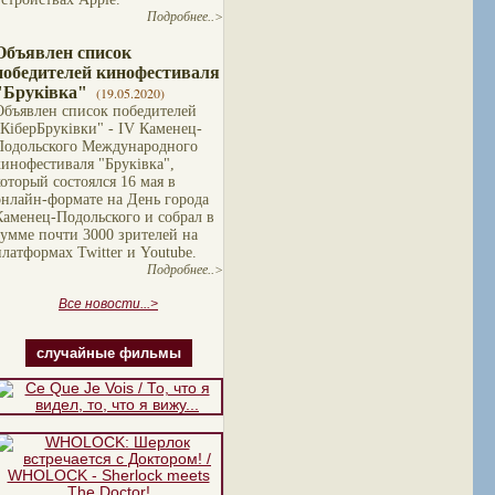
Подробнее..>
Объявлен список
победителей кинофестиваля
"Бруківка"
(19.05.2020)
Объявлен список победителей
"КіберБруківки" - IV Каменец-
Подольского Международного
кинофестиваля "Бруківка",
который состоялся 16 мая в
онлайн-формате на День города
Каменец-Подольского и собрал в
сумме почти 3000 зрителей на
платформах Twitter и Youtube.
Подробнее..>
Все новости...>
случайные фильмы