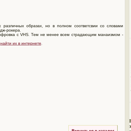
азличных образах, но в полном соответсвии со словами
 дж-рокера.
фровка с VHS. Тем не менее всем страдающим манаизмом -
о
найти их в интернете
.
Вернуться в каталог