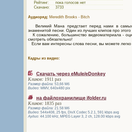
Рейтинг:
пока голосов нет
Скачано:
3733
Аудиоряд:
Meredith Brooks - Bitch
Великий Мана предстает перед нами в самых р
знаменитой песни. Один из лучших клипов про этого
К сожалению, большинство видеоматериала - оци
смотреть обязательно!
Если вам интересны слова песни, вы можете легк
Кадры из видео:
Скачать через eMule/eDonkey
Кликов:
1911 раз
Размер файла:
53,66 Мб
Видео:
WMV, 640x480 pix
на файлохранилище ifolder.ru
Кликов:
1835 раз
Размер файла:
21.58 Мб
Видео:
544x408, 25 fps, DivX Codec 5.2.1, 591 kbps avg
Аудио:
44.100 kHz, MPEG Layer 3, 2 ch, 128.00 kbps avg