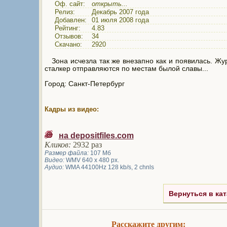
Оф. сайт:
открыть...
Релиз:
Декабрь 2007 года
Добавлен:
01 июля 2008 года
Рейтинг:
4.83
Отзывов:
34
Скачано:
2920
Зона исчезла так же внезапно как и появилась. Жу
сталкер отправляются по местам былой славы...
Город: Санкт-Петербург
Кадры из видео:
на depositfiles.com
Кликов:
2932 раз
Размер файла:
107 Мб
Видео:
WMV 640 x 480 px.
Аудио:
WMA 44100Hz 128 kb/s, 2 chnls
Вернуться в кат
Расскажите другим: