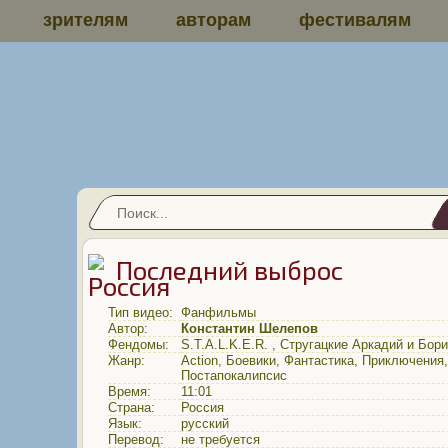
зрителям
авторам
фестивалям
Последний выброс
Тип видео:
Фанфильмы
Автор:
Константин Шелепов
Фендомы:
S.T.A.L.K.E.R.
,
Стругацкие Аркадий и Бори
Жанр:
Action
,
Боевики
,
Фантастика
,
Приключения
,
Постапокалипсис
Время:
11:01
Страна:
Россия
Язык:
русский
Перевод:
не требуется