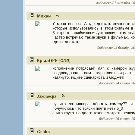
добавлено 02 октября 200
Михан
У меня вопрос: А где достать звуковые 
которые использовались в этом фильме в
быстрого приближения/ускорения камеры
частво встречаю такие звуки в фильмах, но
где их достать.
добавлено 29 декабря 200
КрылOFF
(СПб)
исполнение потрясает. ляп с камерой жу
раздосадовал. сам журналист играет 
натянуто. ищите сценариста и бюджет!
добавлено 24 января 200
3akonocpa
ну что за манера дёргать камеру?? и 
получилось что тряски почти нет? о_0
снято круто. но долго такое смотреть невоз
добавлено 26 января 200
Gabito