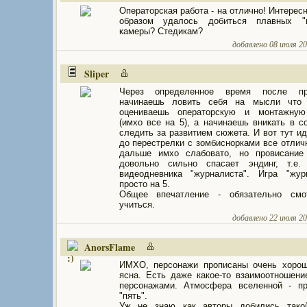
Операторская работа - на отлично! Интересн
образом удалось добиться плавных "п
камеры? Стедикам?
добавлено 08 июля 200
Sliper
Через определенное время после пр
начинаешь ловить себя на мысли что
оцениваешь операторскую и монтажную
(имхо все на 5), а начинаешь вникать в с
следить за развитием сюжета. И вот тут ид
до перестрелки с зомбиснорками все отличн
дальше имхо слабовато, но провисание
довольно сильно спасает эндинг, т.е. 
видеодневника "журналиста". Игра "жур
просто на 5.
Общее впечатление - обязательно смо
учиться.
добавлено 22 июля 200
AnorsFlame
ИМХО, персонажи прописаны очень хорош
ясна. Есть даже какое-то взаимоотношен
персонажами. Атмосфера вселенной - пр
"пять".
Уж не знаю как авторы добились тако