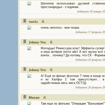
Шелепов использовал дуговой стабилиз
простонародье - стедикам.
добавлено 26 января 200
russ1a
очень неплохо - мне понра.
добавлено 17 февраля 200
Johnny Nox
Молодцы! Режессура атас! Эффекты супер!
и игра актёров почти айс! А вот музон всё 
взяли... почему? Да потому, что СХ - Форева!
добавлено 26 февраля 200
Johnny Nox
А! Ещё из финал фэнтази 7 тема в конце иг
и из Халфы 2 тож присутствует... 
задействован весь мега ОСТ!)))
добавлено 26 февраля 200
Михан
Там еще из фильма "Операция "Валькирия"