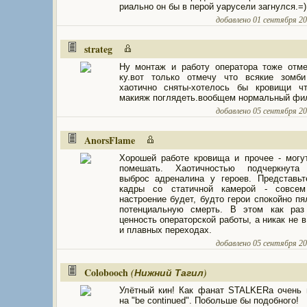
риально он бы в перой уарусели загнулся.=)
добавлено 01 сентября 200
strateg
Ну монтаж и работу оператора тоже отм
ку.вот только отмечу что всякие зомби
хаотично сняты-хотелось бы кровищи ч
макияж поглядеть.вообщем нормальный фи
добавлено 05 сентября 200
AnorsFlame
Хорошей работе кровища и прочее - могу
помешать. Хаотичностью подчеркнута 
выброс адреналина у героев. Представь
кадры со статичной камерой - совсем
настроение будет, будто герои спокойно пя
потенциальную смерть. В этом как раз
ценность операторской работы, а никак не в
и плавных переходах.
добавлено 05 сентября 200
Colobooch
(Нижний Тагил)
Улётный кин! Как фанат STALKERa очень
на "be continued". Побольше бы подобного!