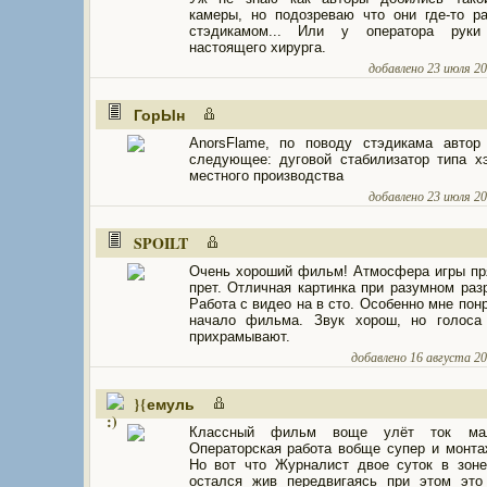
камеры, но подозреваю что они где-то р
стэдикамом... Или у оператора рук
настоящего хирурга.
добавлено 23 июля 200
ГорЫн
AnorsFlame, по поводу стэдикама автор
следующее: дуговой стабилизатор типа х
местного производства
добавлено 23 июля 200
SPOILT
Очень хороший фильм! Атмосфера игры пр
прет. Отличная картинка при разумном раз
Работа с видео на в сто. Особенно мне пон
начало фильма. Звук хорош, но голоса
прихрамывают.
добавлено 16 августа 200
}{емуль
Классный фильм воще улёт ток мал
Операторская работа вобще супер и монта
Но вот что Журналист двое суток в зон
остался жив передвигаясь при этом это