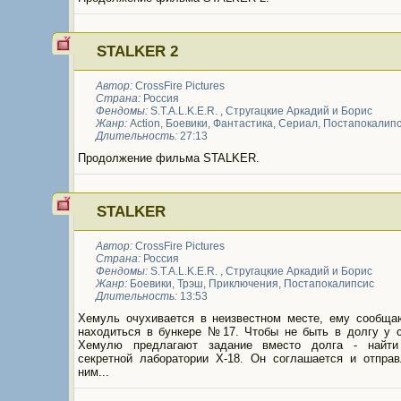
STALKER 2
Автор:
CrossFire Pictures
Страна:
Россия
Фендомы:
S.T.A.L.K.E.R.
,
Стругацкие Аркадий и Борис
Жанр:
Action
,
Боевики
,
Фантастика
,
Сериал
,
Постапокалип
Длительность:
27:13
Продолжение фильма STALKER.
STALKER
Автор:
CrossFire Pictures
Страна:
Россия
Фендомы:
S.T.A.L.K.E.R.
,
Стругацкие Аркадий и Борис
Жанр:
Боевики
,
Трэш
,
Приключения
,
Постапокалипсис
Длительность:
13:53
Хемуль очухивается в неизвестном месте, ему сообщаю
находиться в бункере №17. Чтобы не быть в долгу у с
Хемулю предлагают задание вместо долга - найти
секретной лаборатории Х-18. Он соглашается и отправ
ним...