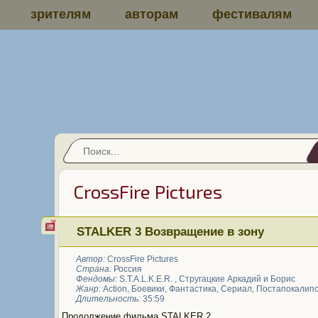
зрителям
авторам
фестивалям
CrossFire Pictures
STALKER 3 Возвращение в зону
Автор:
CrossFire Pictures
Страна:
Россия
Фендомы:
S.T.A.L.K.E.R.
,
Стругацкие Аркадий и Борис
Жанр:
Action
,
Боевики
,
Фантастика
,
Сериал
,
Постапокалип
Длительность:
35:59
Продолжение фильма STALKER 2.