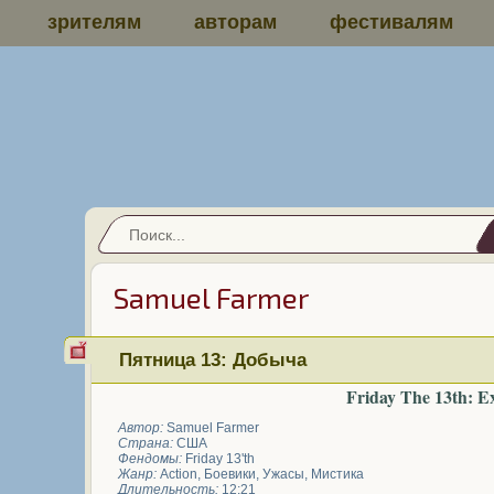
зрителям
авторам
фестивалям
Samuel Farmer
Пятница 13: Добыча
Friday The 13th: Ex
Автор:
Samuel Farmer
Страна:
США
Фендомы:
Friday 13'th
Жанр:
Action
,
Боевики
,
Ужасы
,
Мистика
Длительность:
12:21