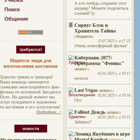
Учебка
А кто нибудь сохранял этот
шедевр? Можете поделиться
Поиск
ссылкой?))
Общение
Сириус Блэк и
Хранитель Тайны
(Людмила)
13.07.2025 г. в 17:23
Очень атмосферный фильм!
требуются!
Киберпанк 2077:
Ищются люди для
Программа "Феникс"
изготовления костюмов
(вован1)
02.01.2025 г. в 19:17
Дорогие трекки и треккеры!
ничоси
Наша команда занимается
съемками многосерийного фан-
Last Vegas
(вован1)
фильма по вселенной Звездного
02.01.2025 г. в 19:16
Пути. На данный момент мы
Ого
остро нуждаемся в художнике
по костюмам и его ассистентам!
Fallout Дождь
(вован1)
Подробнее..>
02.01.2025 г. в 19:15
Забавно?
новости
Леонид Якубович в игре
Mortal Kombat
Объявлен старт конкурса
(вован1)