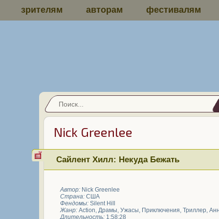
зрителям
авторам
фестивалям
Nick Greenlee
Сайлент Хилл: Некуда Бежать
Автор:
Nick Greenlee
Страна:
США
Фендомы:
Silent Hill
Жанр:
Action
,
Драмы
,
Ужасы
,
Приключения
,
Триллер
,
Ан
Длительность:
1:58:28