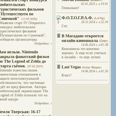
02.01.2025 г. в 19:01
любительских
Гениально!
туристических фильмов
"Путешествуем по
Ф.О.Т.О.Г.Р.А.Ф.
(Lol big)
Синеокой"
(13.05.2020)
26.11.2024 г. в 22:34
Объявлен старт IV Открытого
Спс
конкурса любительских
туристических фильмов
"Путешествуем по Синеокой",
В Магадане откроется
сообщили организаторы.
онлайн-киношкола
(Олег)
Подробнее..>
14.06.2024 г. в 01:38
Киношкола это конечно
Вам нельзя. Nintendo
хорошо. А еще если учиться
закрыла фанатский фильм
в онлайн - то еще лучше
по The Legend of Zelda до
старта съёмок
(07.02.2025)
Last Vegas
(Goras Waspas)
Nintendo известна своим
14.06.2024 г. в 01:26
ревностным отношением к
Класс!
защите интеллектуальной
собственности, что частенько
идёт во вред фанатам. Авторы
любительской экранизации The
Legend of Zelda познали это на
своей шкуре.
Подробнее..>
Земля Тверская: 16-17