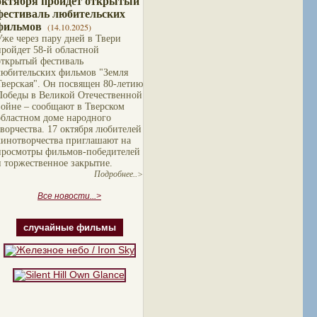
октября пройдет открытый
фестиваль любительских
фильмов
(14.10.2025)
Уже через пару дней в Твери
пройдет 58-й областной
открытый фестиваль
любительских фильмов "Земля
Тверская". Он посвящен 80-летию
Победы в Великой Отечественной
войне – сообщают в Тверском
областном доме народного
творчества. 17 октября любителей
кинотворчества приглашают на
просмотры фильмов-победителей
и торжественное закрытие.
Подробнее..>
Все новости...>
случайные фильмы