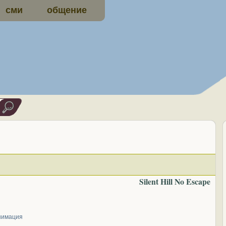
сми
общение
Silent Hill No Escape
нимация