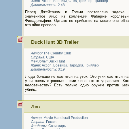
Жанр:
Action
,
Боевики
,
Стеб
,
Трейлер
,
Триллер
Длительность:
2:48
Перед Джейсоном и Томми поставлена задача д
знаменитое яйцо из коллекции Фаберже королевы-
Филадельфию. Однако по прибытию на место они обна
что яйцо пропало.
Duck Hunt 3D Trailer
Автор:
The Country Club
Страна:
США
Фендомы:
Duck Hunt
Жанр:
Action
,
Боевики
,
Пародия
,
Триллер
Длительность:
3:19
Люди больше не охотятся на уток. Это утки охотятся н
утки очень странные - ими явно кто-то управляет. Как
человечеству? Есть только одно оружие против без
убийц...
Лес
Автор:
Movie Handicraft Production
Страна:
Россия
Фендомы:
Свои миры