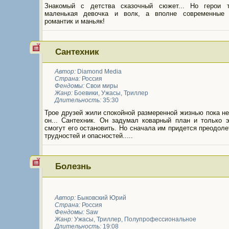
Знакомый с детства сказочный сюжет... Но герои 
маленькая девочка и волк, а вполне современные 
романтик и маньяк!
Сантехник
Автор:
Diamond Media
Страна:
Россия
Фендомы:
Свои миры
Жанр:
Боевики
,
Ужасы
,
Триллер
Длительность:
35:30
Трое друзей жили спокойной размеренной жизнью пока н
он... Сантехник. Он задумал коварный план и только э
смогут его остановить. Но сначала им придется преодол
трудностей и опасностей.....
Болезнь
Автор:
Быковский Юрий
Страна:
Россия
Фендомы:
Saw
Жанр:
Ужасы
,
Триллер
,
Полупрофессиональное
Длительность:
19:08