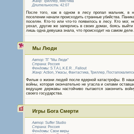
Жанр:
Триллер
,
Мистика
Длительность:
42:07
После того, как в одном в лесу пропал мальчик, в 
поселении начали происходить странные убийства. Паник
поселян. Кто-то или что-то появилось в лесу. Кто мог, 
уехал, другие же заперлись в своих домах, боясь выйти
лишь одна девушка знала, что происходит на самом деле.
Мы Люди
Автор:
ТГ "Мы Люди"
Страна:
Россия
Фендомы:
S.T.A.L.K.E.R.
,
Fallout
Жанр:
Action
,
Ужасы
,
Фантастика
,
Триллер
,
Постапокалипс
Фильм о жизни людей после ядерной катастрофы. В наш
войны, которая окончательно не угасла и силами оставш
ведущие державы настойчиво пытаются закончить войн
своего государства.
Игры Бога Смерти
Автор:
Suffer Studio
Страна:
Россия
Фендомы:
Свои миры