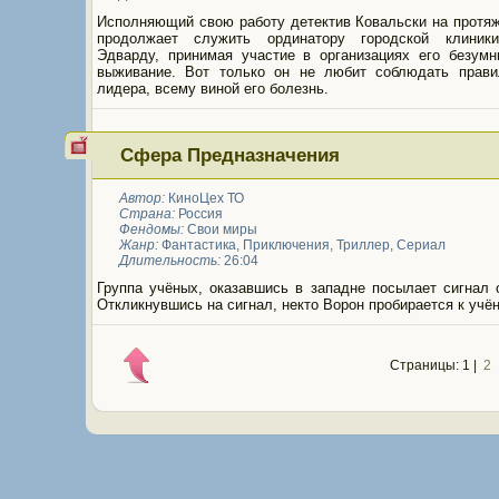
Исполняющий свою работу детектив Ковальски на протяж
продолжает служить ординатору городской клиник
Эдварду, принимая участие в организациях его безумн
выживание. Вот только он не любит соблюдать прави
лидера, всему виной его болезнь.
Сфера Предназначения
Автор:
КиноЦех ТО
Страна:
Россия
Фендомы:
Свои миры
Жанр:
Фантастика
,
Приключения
,
Триллер
,
Сериал
Длительность:
26:04
Группа учёных, оказавшись в западне посылает сигнал 
Откликнувшись на сигнал, некто Ворон пробирается к учё
Страницы: 1 |
2