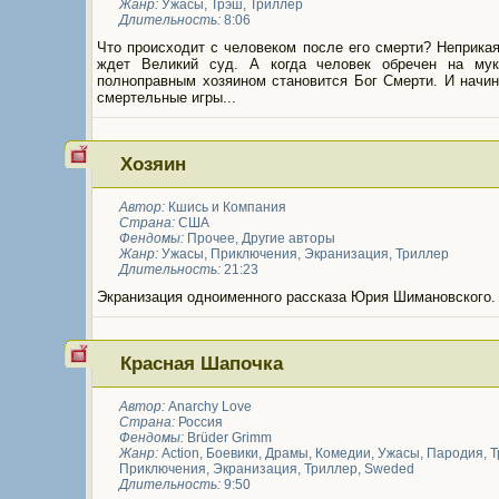
Жанр:
Ужасы
,
Трэш
,
Триллер
Длительность:
8:06
Что происходит с человеком после его смерти? Неприка
ждет Великий суд. А когда человек обречен на мук
полноправным хозяином становится Бог Смерти. И начин
смертельные игры...
Хозяин
Автор:
Кшись и Компания
Страна:
США
Фендомы:
Прочее
,
Другие авторы
Жанр:
Ужасы
,
Приключения
,
Экранизация
,
Триллер
Длительность:
21:23
Экранизация одноименного рассказа Юрия Шимановского.
Красная Шапочка
Автор:
Anarchy Love
Страна:
Россия
Фендомы:
Brüder Grimm
Жанр:
Action
,
Боевики
,
Драмы
,
Комедии
,
Ужасы
,
Пародия
,
Т
Приключения
,
Экранизация
,
Триллер
,
Sweded
Длительность:
9:50