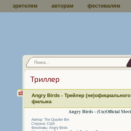
зрителям
авторам
фестивалям
Триллер
Angry Birds - Трейлер (не)официального
фильма
Angry Birds - (Un)Official Movi
Автор:
The Quarter Bin
Страна:
США
Фендомы:
Angry Birds