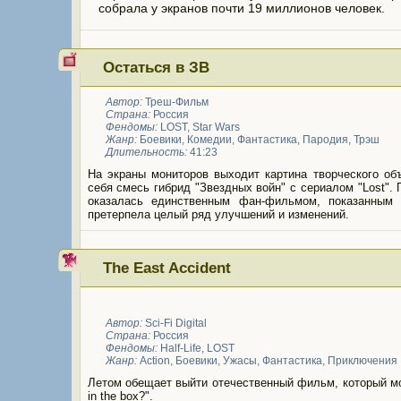
собрала у экранов почти 19 миллионов человек.
Остаться в ЗВ
Автор:
Треш-Фильм
Страна:
Россия
Фендомы:
LOST
,
Star Wars
Жанр:
Боевики
,
Комедии
,
Фантастика
,
Пародия
,
Трэш
Длительность:
41:23
На экраны мониторов выходит картина творческого об
себя смесь гибрид "Звездных войн" с сериалом "Lost".
оказалась единственным фан-фильмом, показанным 
претерпела целый ряд улучшений и изменений.
The East Accident
Автор:
Sci-Fi Digital
Страна:
Россия
Фендомы:
Half-Life
,
LOST
Жанр:
Action
,
Боевики
,
Ужасы
,
Фантастика
,
Приключения
Летом обещает выйти отечественный фильм, который мо
in the box?".