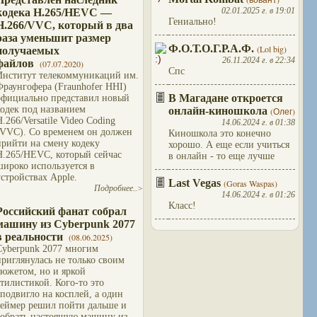
02.01.2025 г. в 19:01
кодека H.265/HEVC —
Гениально!
H.266/VVC, который в два
раза уменьшит размер
Ф.О.Т.О.Г.Р.А.Ф.
(Lol big)
получаемых
26.11.2024 г. в 22:34
файлов
(07.07.2020)
Спс
Институт телекоммуникаций им.
Фраунгофера (Fraunhofer HHI)
В Магадане откроется
официально представил новый
кодек под названием
онлайн-киношкола
(Олег)
H.266/Versatile Video Coding
14.06.2024 г. в 01:38
(VVC). Со временем он должен
Киношкола это конечно
прийти на смену кодеку
хорошо. А еще если учиться
H.265/HEVC, который сейчас
в онлайн - то еще лучше
широко используется в
устройствах Apple.
Last Vegas
(Goras Waspas)
Подробнее..>
14.06.2024 г. в 01:26
Класс!
Российский фанат собрал
машину из Cyberpunk 2077
в реальности
(08.06.2025)
Cyberpunk 2077 многим
приглянулась не только своим
сюжетом, но и яркой
стилистикой. Кого-то это
сподвигло на косплей, а один
геймер решил пойти дальше и
собрать настоящую машину из