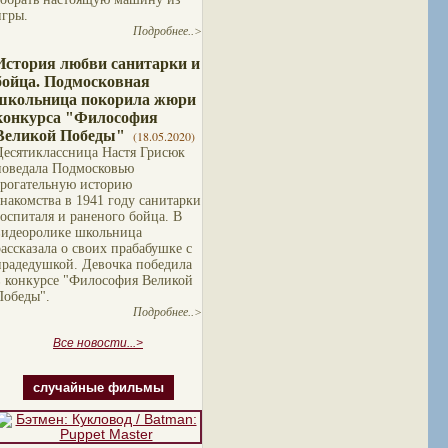
игры.
Подробнее..>
История любви санитарки и
бойца. Подмосковная
школьница покорила жюри
конкурса "Философия
Великой Победы"
(18.05.2020)
Десятиклассница Настя Грисюк
поведала Подмосковью
трогательную историю
знакомства в 1941 году санитарки
госпиталя и раненого бойца. В
видеоролике школьница
рассказала о своих прабабушке с
прадедушкой. Девочка победила
в конкурсе "Философия Великой
Победы".
Подробнее..>
Все новости...>
случайные фильмы