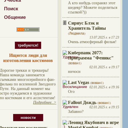
Учебка
А кто нибудь сохранял этот
шедевр? Можете поделиться
Поиск
ссылкой?))
Общение
Сириус Блэк и
Хранитель Тайны
(Людмила)
13.07.2025 г. в 17:23
Очень атмосферный фильм!
требуются!
Киберпанк 2077:
Ищются люди для
Программа "Феникс"
изготовления костюмов
(вован1)
02.01.2025 г. в 19:17
Дорогие трекки и треккеры!
ничоси
Наша команда занимается
съемками многосерийного фан-
Last Vegas
(вован1)
фильма по вселенной Звездного
02.01.2025 г. в 19:16
Пути. На данный момент мы
Ого
остро нуждаемся в художнике
по костюмам и его ассистентам!
Fallout Дождь
(вован1)
Подробнее..>
02.01.2025 г. в 19:15
Забавно?
новости
Леонид Якубович в игре
Mortal Kombat
Представлен наследник
(вован1)