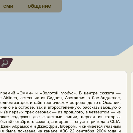
сми
общение
 премий «Эмми» и «Золотой глобус». В центре сюжета —
 Airlines, летевших из Сиднея, Австралия в Лос-Анджелес,
лном загадок и тайн тропическом острове где-то в Океании.
инию на острове, так и второстепенную, рассказывающую о
и (в первых трёх сезонах — из прошлого, в четвёртом — из
также содержат две сюжетные линии, первая из которых
бытий четвёртого сезона, а вторая — спустя три года в США.
 Джей Абрамсом и Джеффри Либером, и снимается главным
рия была показана на канале ABC 22 сентября 2004 года и