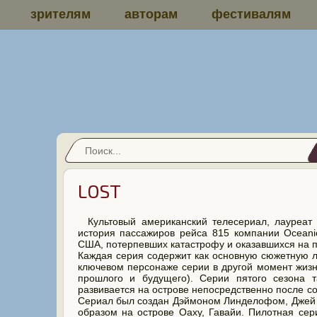
зрителям
авторам
фестивалям
LOST
Культовый американский телесериал, лауреат
история пассажиров рейса 815 компании Oceanic
США, потерпевших катастрофу и оказавшихся на по
Каждая серия содержит как основную сюжетную л
ключевом персонаже серии в другой момент жизн
прошлого и будущего). Серии пятого сезона 
развивается на острове непосредственно после со
Сериал был создан Дэймоном Линделофом, Джей
образом на острове Оаху, Гавайи. Пилотная се