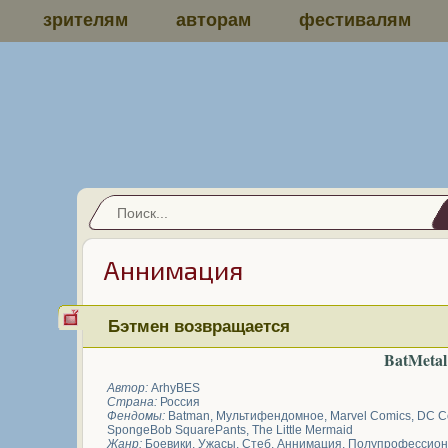
зрителям
авторам
фестивалям
Аннимация
Бэтмен возвращается
BatMetal
Автор:
ArhyBES
Страна:
Россия
Фендомы:
Batman
,
Мультифендомное
,
Marvel Comics
,
DC C
SpongeBob SquarePants
,
The Little Mermaid
Жанр:
Боевики
,
Ужасы
,
Стеб
,
Аннимация
,
Полупрофессион