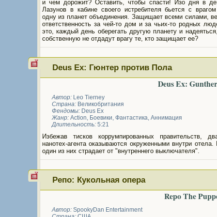
и чем дорожит? Оставить, чтобы спасти! Изо дня в де
Лазунов в кабине своего истребителя бьется с враго
одну из планет объединения. Защищает всеми силами, в
ответственность за чей-то дом и за чьих-то родных люд
это, каждый день оберегать другую планету и надеяться
собственную не отдадут врагу те, кто защищает ее?
Deus Ex: Гюнтер против Пола
Deus Ex: Gunther
Автор:
Leo Tierney
Страна:
Великобритания
Фендомы:
Deus Ex
Жанр:
Action
,
Боевики
,
Фантастика
,
Аннимация
Длительность:
5:21
Избежав тисков коррумпированных правительств, д
нанотех-агента оказываются окруженными внутри отела.
один из них страдает от "внутреннего выключателя".
Репо: Кукольная опера
Repo The Pupp
Автор:
SpookyDan Entertainment
Страна:
США