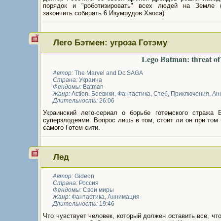
порядок и "роботизировать" всех людей на Земле 
закончить собирать 6 Изумрудов Хаоса).
Лего Бэтмен: угроза Готэму
Lego Batman: threat o
Автор:
The Marvel and Dc SAGA
Страна:
Украина
Фендомы:
Batman
Жанр:
Action
,
Боевики
,
Фантастика
,
Стеб
,
Приключения
,
Ан
Длительность:
26:06
Украинский лего-сериал о борьбе готемского стража 
суперзлодеями. Вопрос лишь в том, стоит ли он при том
самого Готем-сити.
Лед
Автор:
Gideon
Страна:
Россия
Фендомы:
Свои миры
Жанр:
Фантастика
,
Аннимация
Длительность:
19:46
Что чувствует человек, который должен оставить все, чт