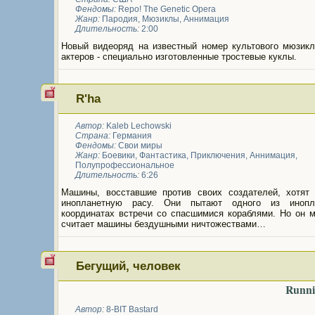
Фендомы:
Repo! The Genetic Opera
Жанр:
Пародия
,
Мюзиклы
,
Аннимация
Длительность:
2:00
Новый видеоряд на известный номер культового мюзикл
актеров - специально изготовленные тростевые куклы.
R'ha
Автор:
Kaleb Lechowski
Страна:
Германия
Фендомы:
Свои миры
Жанр:
Боевики
,
Фантастика
,
Приключения
,
Аннимация
,
Полупрофессиональное
Длительность:
6:26
Машины, восставшие против своих создателей, хотят 
инопланетную расу. Они пытают одного из инопл
координатах встречи со спасшимися кораблями. Но он м
считает машины бездушными ничтожествами…
Бегущий, человек
Runni
Автор:
8-BIT Bastard