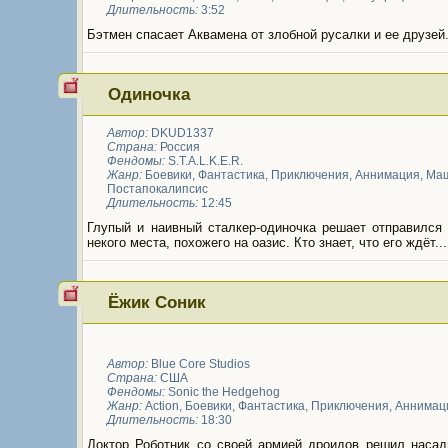
Длительность:
3:52
Бэтмен спасает Аквамена от злобной русалки и ее друзей
Одиночка
Автор:
DKUD1337
Страна:
Россия
Фендомы:
S.T.A.L.K.E.R.
Жанр:
Боевики
,
Фантастика
,
Приключения
,
Аннимация
,
Ма
Постапокалипсис
Длительность:
12:45
Глупый и наивный сталкер-одиночка решает отправился 
некого места, похожего на оазис. Кто знает, что его ждёт...
Ёжик Соник
Автор:
Blue Core Studios
Страна:
США
Фендомы:
Sonic the Hedgehog
Жанр:
Action
,
Боевики
,
Фантастика
,
Приключения
,
Аннимац
Длительность:
18:30
Доктор Роботник со своей армией дроидов решил насад