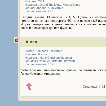
Страна:
США
Фендомы:
Grand Theft Auto
,
Forrest Gump
Жанр:
Пародия
,
Аннимация
Длительность:
2:00
Сегодня вышла PC-версия GTA 5. Одной из особен
является не только поддержка 4К, но и встроенный виде
И уже сегодня же, в день релиза в сеть попал перв
снятый с помощью данной функции.
Ангел
Автор:
Смирнов Владимир
Страна:
Россия
Фендомы:
Hans Christian Andersen
Жанр:
Фэнтези
,
Аннимация
,
Детский
Длительность:
8:17
Любительский анимационный фильм по мотивам сказк
Ганса Христиан Андерсена.
Страницы:
1
| 2 