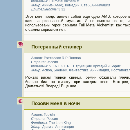
Фендомы:
Fullmetal Alchemist
Жанр:
Анимэ (AMV)
,
Комедии
,
Стеб
,
Аннимация
Длительность:
3:32
Этот клип представляет собой еще одно АМВ, которое в
клип, а рисованный мультик. И не смотря на то, 
использованы герои сериала Full Metal Alchemist, как так
с самим сериалом нет.
Потерянный сталкер
Автор:
Ростислав RIP Павлов
Страна:
Россия
Фендомы:
S.T.A.L.K.E.R.
,
Стругацкие Аркадий и Борис
Жанр:
Action
,
Боевики
,
Фантастика
,
Аннимация
,
Постапока
Рюкзак висел тонной свинца, ремни обжигали плечи
больно бил по животу при каждом шаге. Быстрее,
Двигаться! Вперед! Еще шаг…
Позови меня в ночи
Автор:
ГорЫн
Страна:
Россия
Фендомы:
The Lion King
Жанр:
Драмы
,
Аннимация