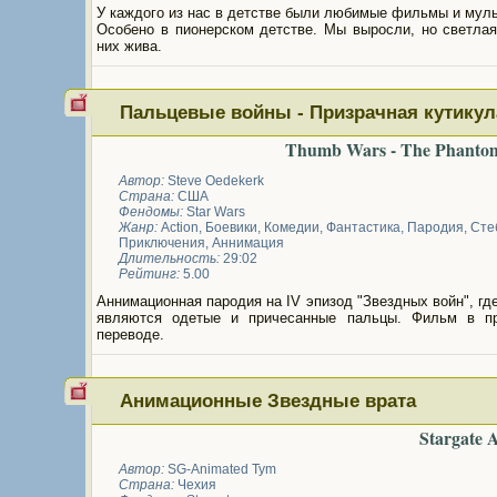
У каждого из нас в детстве были любимые фильмы и мул
Особено в пионерском детстве. Мы выросли, но светлая
них жива.
Пальцевые войны - Призрачная кутикул
Thumb Wars - The Phantom
Автор:
Steve Oedekerk
Страна:
США
Фендомы:
Star Wars
Жанр:
Action
,
Боевики
,
Комедии
,
Фантастика
,
Пародия
,
Сте
Приключения
,
Аннимация
Длительность:
29:02
Рейтинг:
5.00
Аннимационная пародия на IV эпизод "Звездных войн", гд
являются одетые и причесанные пальцы. Фильм в п
переводе.
Анимационные Звездные врата
Stargate 
Автор:
SG-Animated Tym
Страна:
Чехия