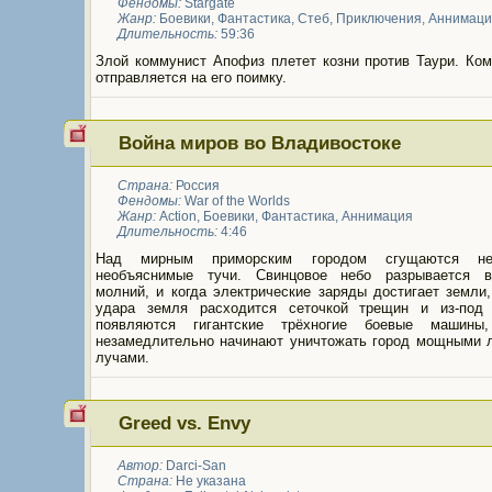
Фендомы:
Stargate
Жанр:
Боевики
,
Фантастика
,
Стеб
,
Приключения
,
Аннимаци
Длительность:
59:36
Злой коммунист Апофиз плетет козни против Таури. Ком
отправляется на его поимку.
Война миров во Владивостоке
Страна:
Россия
Фендомы:
War of the Worlds
Жанр:
Action
,
Боевики
,
Фантастика
,
Аннимация
Длительность:
4:46
Над мирным приморским городом сгущаются неп
необъяснимые тучи. Свинцовое небо разрывается 
молний, и когда электрические заряды достигает земли
удара земля расходится сеточкой трещин и из-под
появляются гигантские трёхногие боевые машины,
незамедлительно начинают уничтожать город мощными 
лучами.
Greed vs. Envy
Автор:
Darci-San
Страна:
Не указана