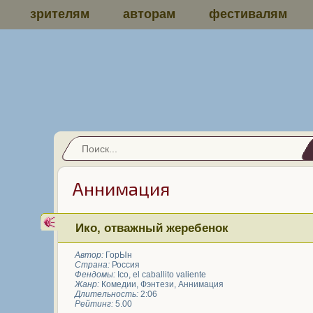
зрителям
авторам
фестивалям
Аннимация
Ико, отважный жеребенок
Автор:
ГорЫн
Страна:
Россия
Фендомы:
Ico, el caballito valiente
Жанр:
Комедии
,
Фэнтези
,
Аннимация
Длительность:
2:06
Рейтинг:
5.00